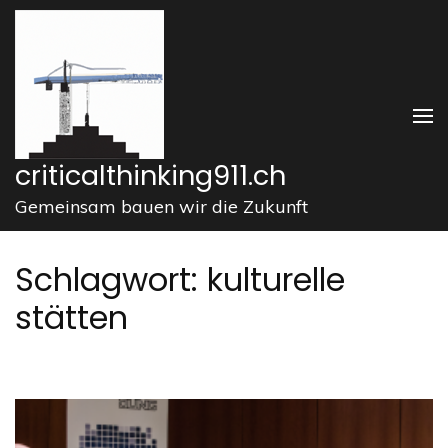
Zum
Inhalt
springen
(Enter
drücken)
criticalthinking911.ch
Gemeinsam bauen wir die Zukunft
Schlagwort:
kulturelle
stätten