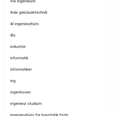
ifw ingenieure
ihde gebäudetechnik
ikl ingenieurbüro
illiz
industrie
informatik
informatiker
ing
ingenhoven
ingenieur studium
ingenieurbüro für baustatik fazlic