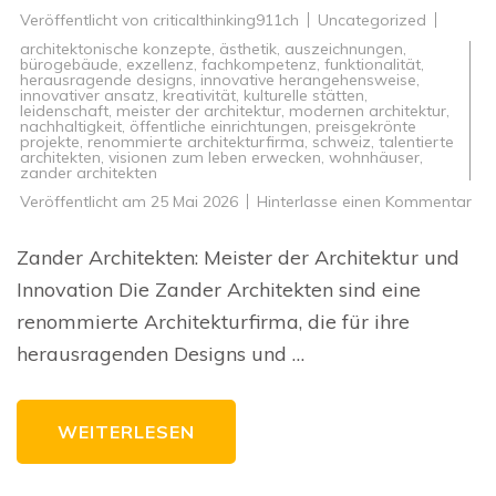
Veröffentlicht von
criticalthinking911ch
Uncategorized
architektonische konzepte
,
ästhetik
,
auszeichnungen
,
bürogebäude
,
exzellenz
,
fachkompetenz
,
funktionalität
,
herausragende designs
,
innovative herangehensweise
,
innovativer ansatz
,
kreativität
,
kulturelle stätten
,
leidenschaft
,
meister der architektur
,
modernen architektur
,
nachhaltigkeit
,
öffentliche einrichtungen
,
preisgekrönte
projekte
,
renommierte architekturfirma
,
schweiz
,
talentierte
architekten
,
visionen zum leben erwecken
,
wohnhäuser
,
zander architekten
zu
Veröffentlicht am
25 Mai 2026
Hinterlasse einen Kommentar
Inn
Arc
vo
Zander Architekten: Meister der Architektur und
Za
Arc
Innovation Die Zander Architekten sind eine
Mei
Des
renommierte Architekturfirma, die für ihre
für
die
herausragenden Designs und …
Zuk
WEITERLESEN