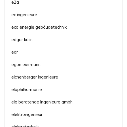
e2a
ec ingenieure
eco energie gebäudetechnik
edgar kälin
edr
egon eiermann
eichenberger ingenieure
elbphilharmonie
ele beratende ingenieure gmbh
elektroingenieur
elektrotechnik