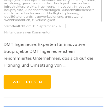
erfahrung
,
gewerbeimmobilien
,
hochqualifiziertes team
,
infrastrukturprojekte
,
ingenieure
,
innovation
,
innovative
bauprojekte
,
kundenanforderungen
,
kundenzufriedenheit
,
moderne technologien
,
nachhaltigkeit
,
planung
,
qualitätstandards
,
tragwerksplanung
,
umsetzung
,
wohnimmobilien
,
zuverlässigkeit
Veröffentlicht am
19 September 2025
zu
Hinterlasse einen Kommentar
Innovative
Bauprojekte
mit
DMT Ingenieure: Experten für innovative
DMT
Ingenieure:
Bauprojekte DMT Ingenieure ist ein
Qualität
und
renommiertes Unternehmen, das sich auf die
Expertise
vereint
Planung und Umsetzung von …
WEITERLESEN