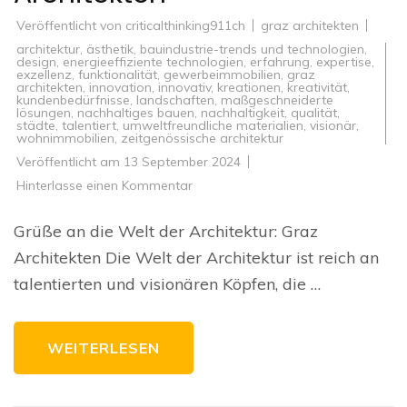
Veröffentlicht von
criticalthinking911ch
graz architekten
architektur
,
ästhetik
,
bauindustrie-trends und technologien
,
design
,
energieeffiziente technologien
,
erfahrung
,
expertise
,
exzellenz
,
funktionalität
,
gewerbeimmobilien
,
graz
architekten
,
innovation
,
innovativ
,
kreationen
,
kreativität
,
kundenbedürfnisse
,
landschaften
,
maßgeschneiderte
lösungen
,
nachhaltiges bauen
,
nachhaltigkeit
,
qualität
,
städte
,
talentiert
,
umweltfreundliche materialien
,
visionär
,
wohnimmobilien
,
zeitgenössische architektur
Veröffentlicht am
13 September 2024
zu
Hinterlasse einen Kommentar
Innovative
Gestaltungskunst:
Die
Grüße an die Welt der Architektur: Graz
Meisterwerke
der
Architekten Die Welt der Architektur ist reich an
Graz
Architekten
talentierten und visionären Köpfen, die …
WEITERLESEN