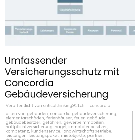
Umfassender
Versicherungsschutz mit
Concordia
Gebäudeversicherung
Veröffentlicht von
criticalthinking911ch
concordia
arten von gebäuden
,
concordia gebäudeversicherung
,
elementarschäden
,
ferienhäuser
,
feuer
,
gebäude
,
gebäudebesitzer
,
gefahren
,
gewerbeimmobilien
,
haftpflichtversicherung
,
hagel
,
immobilienbesitzer
,
kompetenz
,
kundenservice
,
landwirtschaftsbetriebe
,
leistungen
,
leistungspaket
,
mietobjekte
,
partner
,
risikoanalysen
,
risikomanagement
,
schutz
,
sturm
,