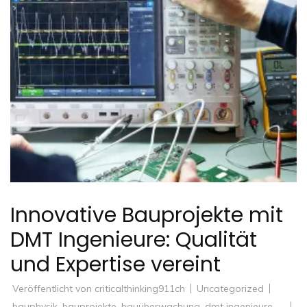
Innovative Bauprojekte mit
DMT Ingenieure: Qualität
und Expertise vereint
Veröffentlicht von
criticalthinking911ch
Uncategorized
bauphysik
,
bauprojekte
,
bauüberwachung
,
dmt ingenieure
,