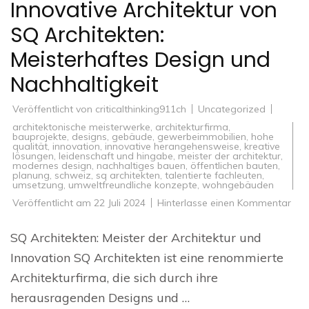
Innovative Architektur von
SQ Architekten:
Meisterhaftes Design und
Nachhaltigkeit
Veröffentlicht von
criticalthinking911ch
Uncategorized
architektonische meisterwerke
,
architekturfirma
,
bauprojekte
,
designs
,
gebäude
,
gewerbeimmobilien
,
hohe
qualität
,
innovation
,
innovative herangehensweise
,
kreative
lösungen
,
leidenschaft und hingabe
,
meister der architektur
,
modernes design
,
nachhaltiges bauen
,
öffentlichen bauten
,
planung
,
schweiz
,
sq architekten
,
talentierte fachleuten
,
umsetzung
,
umweltfreundliche konzepte
,
wohngebäuden
zu
Veröffentlicht am
22 Juli 2024
Hinterlasse einen Kommentar
Inno
Arch
von
SQ Architekten: Meister der Architektur und
SQ
Arch
Innovation SQ Architekten ist eine renommierte
Mei
Des
Architekturfirma, die sich durch ihre
und
Nach
herausragenden Designs und …