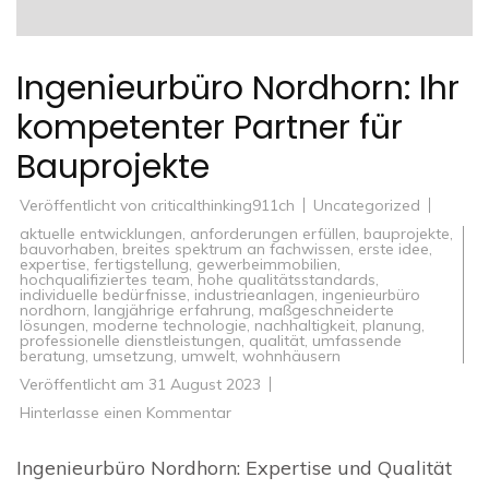
Ingenieurbüro Nordhorn: Ihr
kompetenter Partner für
Bauprojekte
Veröffentlicht von
criticalthinking911ch
Uncategorized
aktuelle entwicklungen
,
anforderungen erfüllen
,
bauprojekte
,
bauvorhaben
,
breites spektrum an fachwissen
,
erste idee
,
expertise
,
fertigstellung
,
gewerbeimmobilien
,
hochqualifiziertes team
,
hohe qualitätsstandards
,
individuelle bedürfnisse
,
industrieanlagen
,
ingenieurbüro
nordhorn
,
langjährige erfahrung
,
maßgeschneiderte
lösungen
,
moderne technologie
,
nachhaltigkeit
,
planung
,
professionelle dienstleistungen
,
qualität
,
umfassende
beratung
,
umsetzung
,
umwelt
,
wohnhäusern
Veröffentlicht am
31 August 2023
zu
Hinterlasse einen Kommentar
Ingenieurbüro
Nordhorn:
Ihr
Ingenieurbüro Nordhorn: Expertise und Qualität
kompetenter
Partner