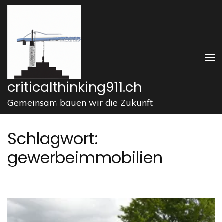
Zum
Inhalt
springen
(Enter
drücken)
criticalthinking911.ch
Gemeinsam bauen wir die Zukunft
Schlagwort:
gewerbeimmobilien