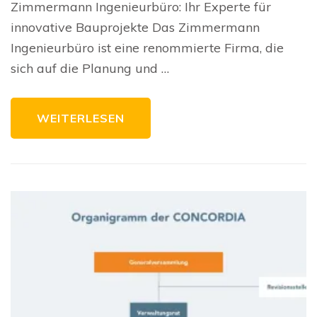
realisieren
Zimmermann Ingenieurbüro: Ihr Experte für
mit
dem
innovative Bauprojekte Das Zimmermann
Zimmermann
Ingenieurbüro
Ingenieurbüro ist eine renommierte Firma, die
sich auf die Planung und …
WEITERLESEN