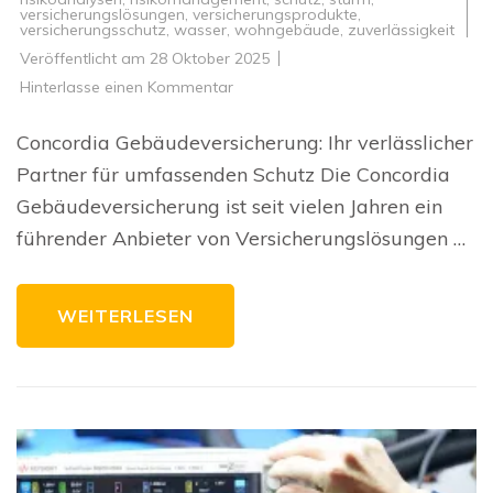
versicherungslösungen
,
versicherungsprodukte
,
versicherungsschutz
,
wasser
,
wohngebäude
,
zuverlässigkeit
Veröffentlicht am
28 Oktober 2025
zu
Hinterlasse einen Kommentar
Umfassender
Versicherungsschutz
mit
Concordia Gebäudeversicherung: Ihr verlässlicher
Concordia
Gebäudeversicherung
Partner für umfassenden Schutz Die Concordia
Gebäudeversicherung ist seit vielen Jahren ein
führender Anbieter von Versicherungslösungen …
WEITERLESEN