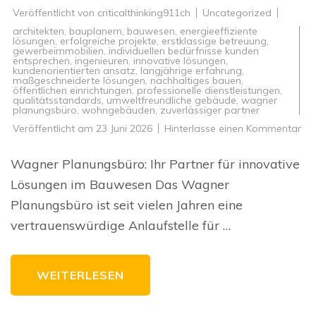
Veröffentlicht von
criticalthinking911ch
Uncategorized
architekten
,
bauplanern
,
bauwesen
,
energieeffiziente
lösungen
,
erfolgreiche projekte
,
erstklassige betreuung
,
gewerbeimmobilien
,
individuellen bedürfnisse kunden
entsprechen
,
ingenieuren
,
innovative lösungen
,
kundenorientierten ansatz
,
langjährige erfahrung
,
maßgeschneiderte lösungen
,
nachhaltiges bauen
,
öffentlichen einrichtungen
,
professionelle dienstleistungen
,
qualitätsstandards
,
umweltfreundliche gebäude
,
wagner
planungsbüro
,
wohngebäuden
,
zuverlässiger partner
zu
Veröffentlicht am
23 Juni 2026
Hinterlasse einen Kommentar
Inn
Lö
im
Wagner Planungsbüro: Ihr Partner für innovative
Ba
Da
Lösungen im Bauwesen Das Wagner
Wa
Pl
Planungsbüro ist seit vielen Jahren eine
als
ver
vertrauenswürdige Anlaufstelle für …
Par
WEITERLESEN