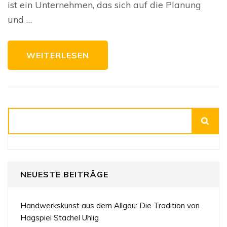
ist ein Unternehmen, das sich auf die Planung
Na
Lö
und …
fü
je
K
WEITERLESEN
Suchen
NEUESTE BEITRÄGE
Handwerkskunst aus dem Allgäu: Die Tradition von
Hagspiel Stachel Uhlig