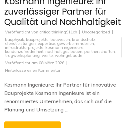
Kosmann Ingenieure: Ihr
zuverlässiger Partner für
Qualität und Nachhaltigkeit
Veröffentlicht von
criticalthinking911ch
Uncategorized
bauphysik
,
bauprojekte
,
bauwesen
,
brandschutz
,
dienstleistungen
,
expertise
,
gewerbeimmobilien
,
infrastrukturprojekte
,
kosmann ingenieure
,
kundenzufriedenheit
,
nachhaltiges bauen
,
partnerschaften
,
tragwerksplanung
,
werte
,
wohngebäude
Veröffentlicht am
08 März 2026
zu
Hinterlasse einen Kommentar
Innovative
Bauprojekte
mit
Kosmann Ingenieure: Ihr Partner für innovative
Kosmann
Ingenieure:
Bauprojekte Kosmann Ingenieure ist ein
Ihr
zuverlässiger
renommiertes Unternehmen, das sich auf die
Partner
für
Planung und Umsetzung …
Qualität
und
Nachhaltigkeit