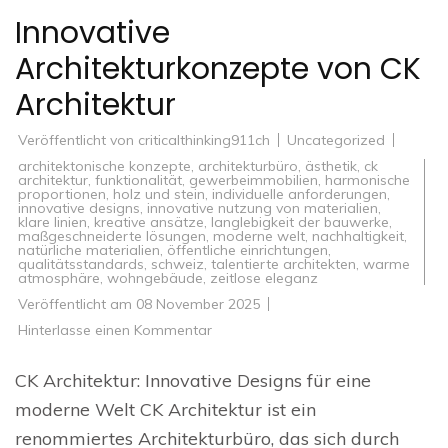
Innovative
Architekturkonzepte von CK
Architektur
Veröffentlicht von
criticalthinking911ch
Uncategorized
architektonische konzepte
,
architekturbüro
,
ästhetik
,
ck
architektur
,
funktionalität
,
gewerbeimmobilien
,
harmonische
proportionen
,
holz und stein
,
individuelle anforderungen
,
innovative designs
,
innovative nutzung von materialien
,
klare linien
,
kreative ansätze
,
langlebigkeit der bauwerke
,
maßgeschneiderte lösungen
,
moderne welt
,
nachhaltigkeit
,
natürliche materialien
,
öffentliche einrichtungen
,
qualitätsstandards
,
schweiz
,
talentierte architekten
,
warme
atmosphäre
,
wohngebäude
,
zeitlose eleganz
Veröffentlicht am
08 November 2025
zu
Hinterlasse einen Kommentar
Innovative
Architekturkonzepte
von
CK Architektur: Innovative Designs für eine
CK
Architektur
moderne Welt CK Architektur ist ein
renommiertes Architekturbüro, das sich durch