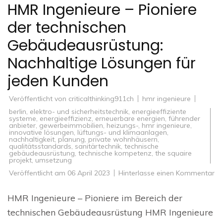
HMR Ingenieure – Pioniere
der technischen
Gebäudeausrüstung:
Nachhaltige Lösungen für
jeden Kunden
Veröffentlicht von
criticalthinking911ch
hmr ingenieure
berlin
,
elektro- und sicherheitstechnik
,
energieeffiziente
systeme
,
energieeffizienz
,
erneuerbare energien
,
führender
anbieter
,
gewerbeimmobilien
,
heizungs-
,
hmr ingenieure
,
innovative lösungen
,
lüftungs- und klimaanlagen
,
nachhaltigkeit
,
planung
,
private wohnhäusern
,
qualitätsstandards
,
sanitärtechnik
,
technische
gebäudeausrüstung
,
technische kompetenz
,
the squaire
projekt
,
umsetzung
zu
Veröffentlicht am
06 April 2023
Hinterlasse einen Kommentar
H
In
–
HMR Ingenieure – Pioniere im Bereich der
Pi
de
technischen Gebäudeausrüstung HMR Ingenieure
te
Ge