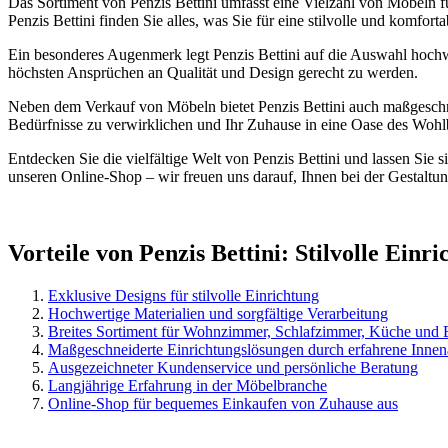
Das Sortiment von Penzis Bettini umfasst eine Vielzahl von Möbeln f
Penzis Bettini finden Sie alles, was Sie für eine stilvolle und komfort
Ein besonderes Augenmerk legt Penzis Bettini auf die Auswahl hochwe
höchsten Ansprüchen an Qualität und Design gerecht zu werden.
Neben dem Verkauf von Möbeln bietet Penzis Bettini auch maßgeschne
Bedürfnisse zu verwirklichen und Ihr Zuhause in eine Oase des Wohl
Entdecken Sie die vielfältige Welt von Penzis Bettini und lassen Sie
unseren Online-Shop – wir freuen uns darauf, Ihnen bei der Gestaltun
Vorteile von Penzis Bettini: Stilvolle Einr
Exklusive Designs für stilvolle Einrichtung
Hochwertige Materialien und sorgfältige Verarbeitung
Breites Sortiment für Wohnzimmer, Schlafzimmer, Küche und 
Maßgeschneiderte Einrichtungslösungen durch erfahrene Innen
Ausgezeichneter Kundenservice und persönliche Beratung
Langjährige Erfahrung in der Möbelbranche
Online-Shop für bequemes Einkaufen von Zuhause aus