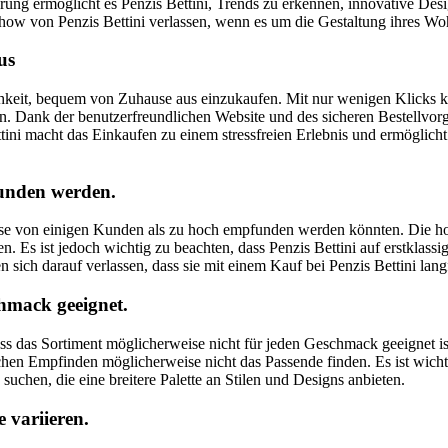
hrung ermöglicht es Penzis Bettini, Trends zu erkennen, innovative Des
how von Penzis Bettini verlassen, wenn es um die Gestaltung ihres W
us
chkeit, bequem von Zuhause aus einzukaufen. Mit nur wenigen Klicks 
 Dank der benutzerfreundlichen Website und des sicheren Bestellvorgan
ini macht das Einkaufen zu einem stressfreien Erlebnis und ermöglich
unden werden.
Preise von einigen Kunden als zu hoch empfunden werden könnten. Die 
. Es ist jedoch wichtig zu beachten, dass Penzis Bettini auf erstklassig
ich darauf verlassen, dass sie mit einem Kauf bei Penzis Bettini langfr
chmack geeignet.
 dass das Sortiment möglicherweise nicht für jeden Geschmack geeignet
schen Empfinden möglicherweise nicht das Passende finden. Es ist wic
suchen, die eine breitere Palette an Stilen und Designs anbieten.
 variieren.