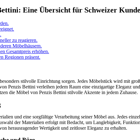
Bettini: Eine Übersicht für Schweizer Kund
rden.
eignet.
.
eller zu reagieren.
anderen Möbelhäusern.
den Gesamtpreis erhöhen.
len Regionen präsent.
ne besonders stilvolle Einrichtung sorgen. Jedes Möbelstück wird mit gr
von Penzis Bettini verleihen jedem Raum eine einzigartige Eleganz un
tzen die Möbel von Penzis Bettini stilvolle Akzente in jedem Zuhause.
g
ialien und eine sorgfältige Verarbeitung seiner Möbel aus. Jedes einz
uswahl der Materialien erfolgt mit Bedacht, um Langlebigkeit, Funktio
on herausragender Wertigkeit und zeitloser Eleganz zu erhalten.
üche und Büro