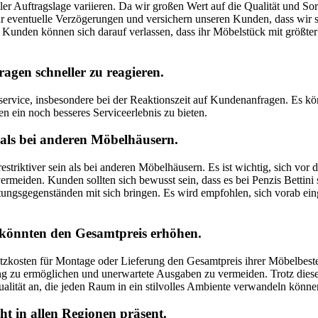
ler Auftragslage variieren. Da wir großen Wert auf die Qualität und So
r eventuelle Verzögerungen und versichern unseren Kunden, dass wir ste
 Kunden können sich darauf verlassen, dass ihr Möbelstück mit größter
agen schneller zu reagieren.
service, insbesondere bei der Reaktionszeit auf Kundenanfragen. Es kö
n ein noch besseres Serviceerlebnis zu bieten.
 als bei anderen Möbelhäusern.
striktiver sein als bei anderen Möbelhäusern. Es ist wichtig, sich vo
meiden. Kunden sollten sich bewusst sein, dass es bei Penzis Bettini
ungsgegenständen mit sich bringen. Es wird empfohlen, sich vorab e
 könnten den Gesamtpreis erhöhen.
atzkosten für Montage oder Lieferung den Gesamtpreis ihrer Möbelbeste
 zu ermöglichen und unerwartete Ausgaben zu vermeiden. Trotz dieser 
lität an, die jeden Raum in ein stilvolles Ambiente verwandeln könne
cht in allen Regionen präsent.