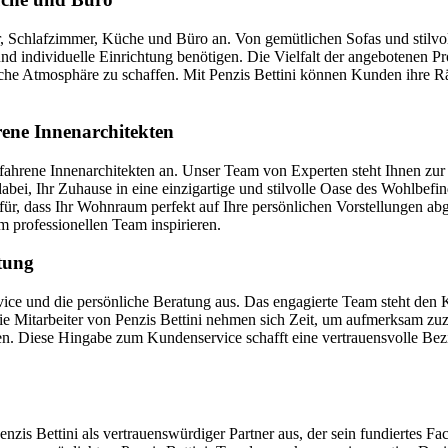
er, Schlafzimmer, Küche und Büro an. Von gemütlichen Sofas und stilvo
und individuelle Einrichtung benötigen. Die Vielfalt der angebotenen P
e Atmosphäre zu schaffen. Mit Penzis Bettini können Kunden ihre Räu
ene Innenarchitekten
rfahrene Innenarchitekten an. Unser Team von Experten steht Ihnen zur
e dabei, Ihr Zuhause in eine einzigartige und stilvolle Oase des Wohl
afür, dass Ihr Wohnraum perfekt auf Ihre persönlichen Vorstellungen a
m professionellen Team inspirieren.
tung
vice und die persönliche Beratung aus. Das engagierte Team steht den
ie Mitarbeiter von Penzis Bettini nehmen sich Zeit, um aufmerksam z
gen. Diese Hingabe zum Kundenservice schafft eine vertrauensvolle 
enzis Bettini als vertrauenswürdiger Partner aus, der sein fundiertes F