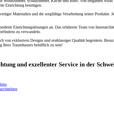
ür Wohnzimmer, Schlafzimmer, Küche und Büro. Von eleganten Sofas übe
able Einrichtung benötigen.
rtiger Materialien und die sorgfältige Verarbeitung seiner Produkte. J
iderte Einrichtungslösungen an. Das erfahrene Team von Innenarchitek
befindens zu verwandeln.
 sich von exklusiven Designs und erstklassiger Qualität begeistern. Bes
g Ihres Traumhauses behilflich zu sein!
ichtung und exzellenter Service in der Schwe
Büro
architekten