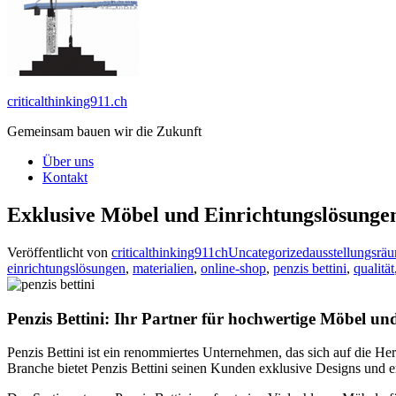
criticalthinking911.ch
Gemeinsam bauen wir die Zukunft
Über uns
Kontakt
Exklusive Möbel und Einrichtungslösungen
Veröffentlicht von
criticalthinking911ch
Uncategorized
ausstellungsrä
einrichtungslösungen
,
materialien
,
online-shop
,
penzis bettini
,
qualität
Penzis Bettini: Ihr Partner für hochwertige Möbel u
Penzis Bettini ist ein renommiertes Unternehmen, das sich auf die He
Branche bietet Penzis Bettini seinen Kunden exklusive Designs und er