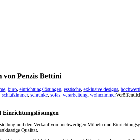
 von Penzis Bettini
ume
,
büro
,
einrichtungslösungen
,
esstische
,
exklusive designs
,
hochwert
,
schlafzimmer
,
schränke
,
sofas
,
verarbeitung
,
wohnzimmer
Veröffentli
nd Einrichtungslösungen
rstellung und den Verkauf von hochwertigen Möbeln und Einrichtungsgeg
stklassige Qualität.