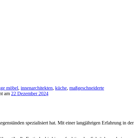
ige möbel
,
innenarchitekten
,
küche
,
maßgeschneiderte
cht am
22 Dezember 2024
enständen spezialisiert hat. Mit einer langjährigen Erfahrung in der