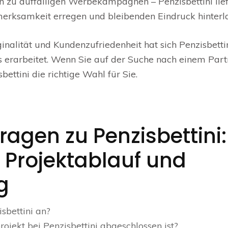
n zu auffälligen Werbekampagnen – Penzisbettini lief
merksamkeit erregen und bleibenden Eindruck hinterl
inalität und Kundenzufriedenheit hat sich Penzisbetti
ns erarbeitet. Wenn Sie auf der Suche nach einem Part
bettini die richtige Wahl für Sie.
Fragen zu Penzisbettini:
 Projektablauf und
g
sbettini an?
rojekt bei Penzisbettini abgeschlossen ist?