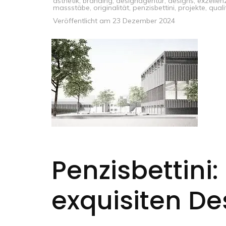
ästhetik
,
branding
,
designagentur
,
designs
,
exzellen
massstäbe
,
originalität
,
penzisbettini
,
projekte
,
quali
Veröffentlicht am
23 Dezember 2024
Penzisbettini:
exquisiten De