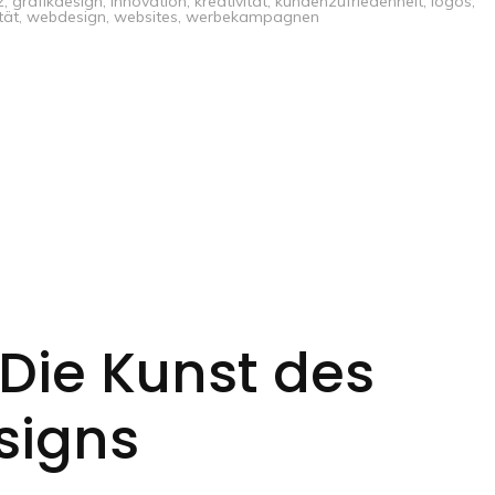
z
,
grafikdesign
,
innovation
,
kreativität
,
kundenzufriedenheit
,
logos
,
tät
,
webdesign
,
websites
,
werbekampagnen
 Die Kunst des
signs