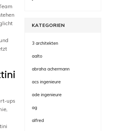
s Team
stehen
licht
KATEGORIEN
 und
3 architekten
tzt
aalto
abraha achermann
tini
acs ingenieure
ade ingenieure
art-ups
ag
ie,
alfred
ini