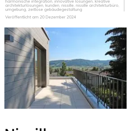
harmonische integration
,
innovative lösungen
,
kreative
architekturlösungen
,
kunden
,
nissille
,
nissille architekturbüro
,
umgebung
,
zeitlose gebäudegestaltung
Veröffentlicht am
20 Dezember 2024