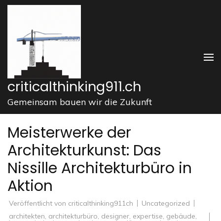
Zum
Inhalt
springen
(Enter
drücken)
criticalthinking911.ch
Gemeinsam bauen wir die Zukunft
Meisterwerke der
Architekturkunst: Das
Nissille Architekturbüro in
Aktion
Veröffentlicht von
criticalthinking911ch
Uncategorized
architekten
,
architekturbüro
,
designer
,
expertise
,
gebäude
,