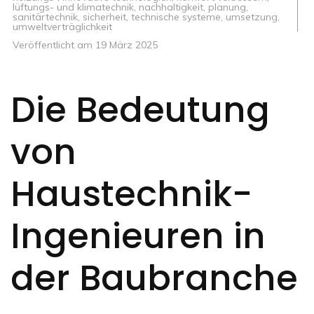
lüftungs- und klimatechnik
,
nachhaltigkeit
,
planung
,
sanitärtechnik
,
sicherheit
,
technische systeme
,
umsetzung
,
umweltverträglichkeit
Veröffentlicht am
19 März 2025
Die Bedeutung
von
Haustechnik-
Ingenieuren in
der Baubranche