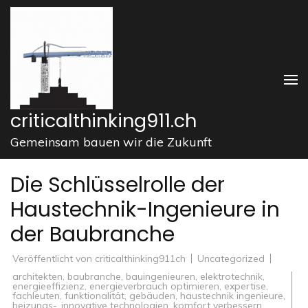
Zum
Inhalt
springen
(Enter
drücken)
criticalthinking911.ch
Gemeinsam bauen wir die Zukunft
Die Schlüsselrolle der
Haustechnik-Ingenieure in
der Baubranche
Veröffentlicht von
criticalthinking911ch
Uncategorized
architekten
,
baubranche
,
bauingenieuren
,
elektrotechnik
,
energieeffizienz
,
energieverbrauch optimieren
,
expertise
,
fachleuten
,
funktionalität
,
gebäuden
,
haustechnik ingenieure
,
heizungs-
,
innovative technologien
,
komfort verbessern
,