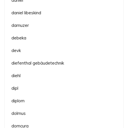
daniel
daniel libeskind
darnuzer
debeka
devk
diefenthal gebäudetechnik
diehl
dipl
diplom
dolmus
domcura