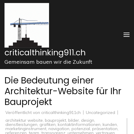
Zum
Inhalt
springen
(Enter
drücken)
criticalthinking911.ch
Gemeinsam bauen wir die Zukunft
Die Bedeutung einer
Architektur-Website für Ihr
Bauprojekt
Veröffentlicht von
criticalthinking911ch
Uncategorized
architektur website
,
bauprojekt
,
bilder
,
design
,
dienstleistungen
,
grafiken
,
kontaktinformationen
,
kunden
,
marketinginstrument
,
navigation
,
potenzial
,
präsentation
,
referenzen
,
team
,
transparenz
,
unternehmen
,
vertrauen