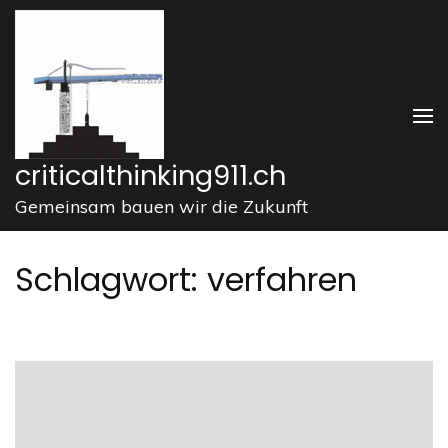
Zum
Inhalt
springen
(Enter
drücken)
criticalthinking911.ch
Gemeinsam bauen wir die Zukunft
Schlagwort:
verfahren