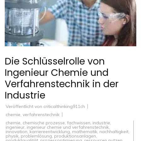
Die Schlüsselrolle von
Ingenieur Chemie und
Verfahrenstechnik in der
Industrie
Veröffentlicht von
criticalthinking911ch
chemie
,
verfahrenstechnik
chemie
,
chemische prozesse
,
fachwissen
,
industrie
,
ingenieur
,
ingenieur chemie und verfahrenstechnik
,
innovation
,
karriereentwicklung
,
mathematik
,
nachhaltigkeit
,
physik
,
problemlösung
,
produktionsanlagen
,
produktqualität
,
prozessoptimierung
,
ressourcen nutzen
,