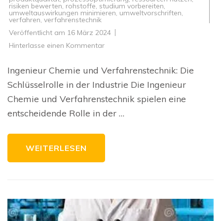
risiken bewerten
,
rohstoffe
,
studium vorbereiten
,
umweltauswirkungen minimieren
,
umweltvorschriften
,
verfahren
,
verfahrenstechnik
Veröffentlicht am
16 März 2024
zu
Hinterlasse einen Kommentar
Die
Schlüsselrolle
von
Ingenieur Chemie und Verfahrenstechnik: Die
Ingenieur
Chemie
Schlüsselrolle in der Industrie Die Ingenieur
und
Verfahrenstechnik
Chemie und Verfahrenstechnik spielen eine
in
der
entscheidende Rolle in der …
Industrie
WEITERLESEN