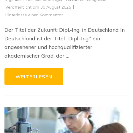
Veröffentlicht am
30 August 2025
zu
Hinterlasse einen Kommentar
Der
Stolz
des
Der Titel der Zukunft: Dipl.-Ing. in Deutschland In
Dipl.-
Ing.
Deutschland ist der Titel „Dipl.-Ing.“ ein
in
Deutschland:
angesehener und hochqualifizierter
Eine
Auszeichnung
akademischer Grad, der …
der
Exzellenz
WEITERLESEN