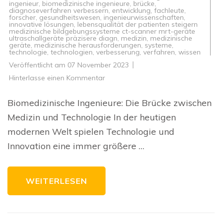
ingenieur
,
biomedizinische ingenieure
,
brücke
,
diagnoseverfahren verbessern
,
entwicklung
,
fachleute
,
forscher
,
gesundheitswesen
,
ingenieurwissenschaften
,
innovative lösungen
,
lebensqualität der patienten steigern
medizinische bildgebungssysteme ct-scanner mrt-geräte
ultraschallgeräte präzisere diagn
,
medizin
,
medizinische
geräte
,
medizinische herausforderungen
,
systeme
,
technologie
,
technologien
,
verbesserung
,
verfahren
,
wissen
Veröffentlicht am
07 November 2023
zu
Hinterlasse einen Kommentar
Die
Zukunft
der
Biomedizinische Ingenieure: Die Brücke zwischen
Medizin:
Die
Medizin und Technologie In der heutigen
Rolle
des
modernen Welt spielen Technologie und
Biomedizinischen
Ingenieurs
Innovation eine immer größere …
WEITERLESEN