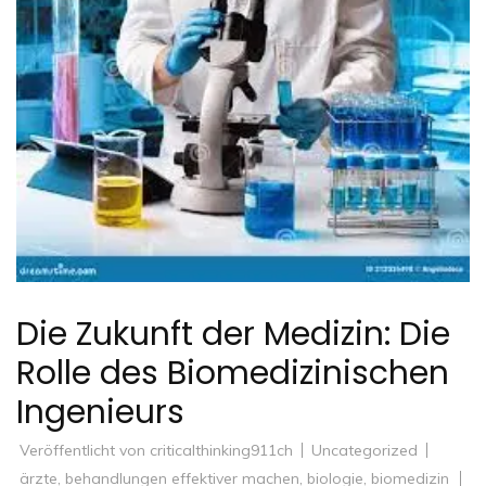
Die Zukunft der Medizin: Die
Rolle des Biomedizinischen
Ingenieurs
Veröffentlicht von
criticalthinking911ch
Uncategorized
ärzte
,
behandlungen effektiver machen
,
biologie
,
biomedizin