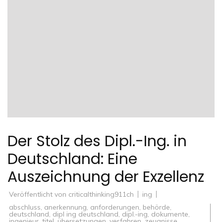
Der Stolz des Dipl.-Ing. in
Deutschland: Eine
Auszeichnung der Exzellenz
Veröffentlicht von
criticalthinking911ch
ing
abschluss
,
anerkennung
,
anforderungen
,
behörde
,
deutschland
,
dipl ing deutschland
,
dipl.-ing
,
dokumente
,
ingenieur
,
titel
,
übersetzungen
,
verfahren
,
zeugnisse