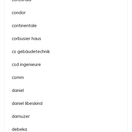
condor
continentale
corbusier haus
cs gebäudetechnik
csd ingenieure
csmm
daniel
daniel libeskind
darnuzer
debeka