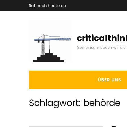
Zum
Ruf noch heute an
Inhalt
springen
(Enter
criticalthi
drücken)
Gemeinsam bauen wir die 
ÜBER UNS
Schlagwort:
behörde