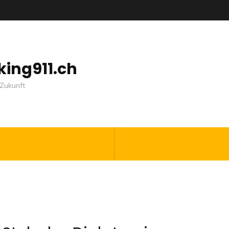
nking911.ch
Zukunft