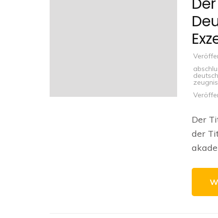
Der 
Deu
Exz
Veröffe
abschlu
deutsc
zeugni
Veröffe
Der Ti
der Ti
akade
W