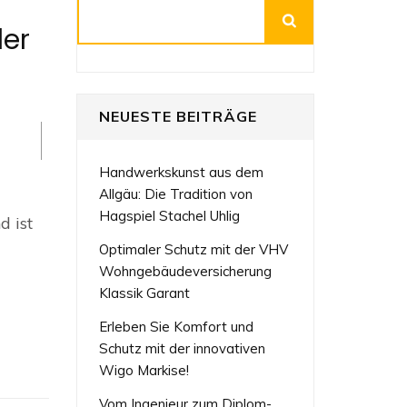
Suchen
der
NEUESTE BEITRÄGE
Handwerkskunst aus dem
Allgäu: Die Tradition von
Hagspiel Stachel Uhlig
d ist
Optimaler Schutz mit der VHV
nd:
Wohngebäudeversicherung
nung
Klassik Garant
Erleben Sie Komfort und
Schutz mit der innovativen
Wigo Markise!
Vom Ingenieur zum Diplom-