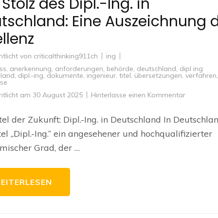
Stolz des Dipl.-Ing. in
tschland: Eine Auszeichnung 
ellenz
ntlicht von
criticalthinking911ch
ing
ss
,
anerkennung
,
anforderungen
,
behörde
,
deutschland
,
dipl ing
hland
,
dipl.-ing
,
dokumente
,
ingenieur
,
titel
,
übersetzungen
,
verfahren
,
sse
zu
ntlicht am
30 August 2025
Hinterlasse einen Kommentar
Der
Stolz
des
tel der Zukunft: Dipl.-Ing. in Deutschland In Deutschlan
Dipl.-
Ing.
tel „Dipl.-Ing.“ ein angesehener und hochqualifizierter
in
Deutschla
mischer Grad, der …
Eine
Auszeich
der
Exzellenz
EITERLESEN