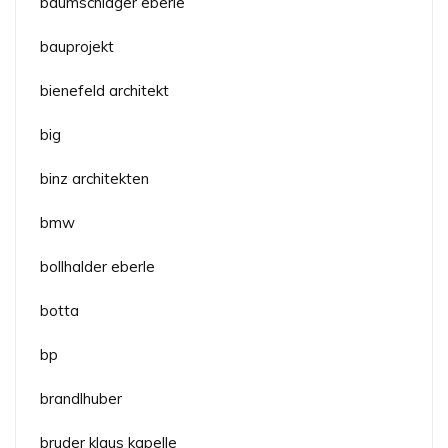
baumschlager eberle
bauprojekt
bienefeld architekt
big
binz architekten
bmw
bollhalder eberle
botta
bp
brandlhuber
bruder klaus kapelle