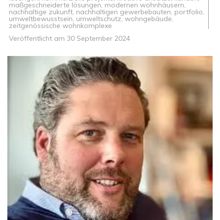
maßgeschneiderte lösungen
,
modernen wohnhäusern
,
nachhaltige zukunft
,
nachhaltigen gewerbebauten
,
portfolio
,
umweltbewusstsein
,
umweltschutz
,
wohngebäude
,
zeitgenössische wohnkomplexe
Veröffentlicht am
30 September 2024