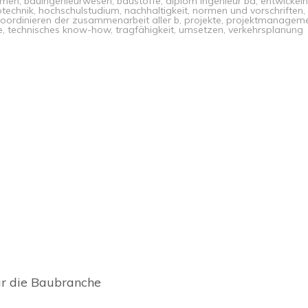
rmen
,
bauingenieurwesen
,
baustoffe
,
diplom ingenieur ba
,
entwickeln
technik
,
hochschulstudium
,
nachhaltigkeit
,
normen und vorschriften
,
ordinieren der zusammenarbeit aller b
,
projekte
,
projektmanagem
e
,
technisches know-how
,
tragfähigkeit
,
umsetzen
,
verkehrsplanung
ür die Baubranche