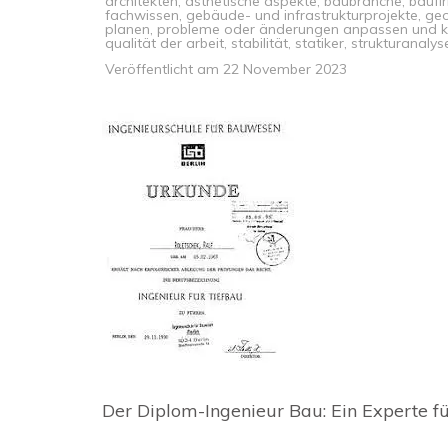
architekten
,
ästhetische aspekte
,
baubranche
,
baufi
fachwissen
,
gebäude- und infrastrukturprojekte
,
geo
planen
,
probleme oder änderungen anpassen und ko
qualität der arbeit
,
stabilität
,
statiker
,
strukturanalys
Veröffentlicht am
22 November 2023
Der Diplom-Ingenieur Bau: Ein Experte f