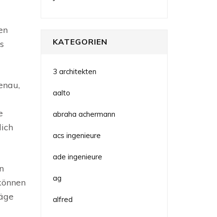
en
KATEGORIEN
s
3 architekten
enau,
aalto
e
abraha achermann
dich
acs ingenieure
ade ingenieure
n
ag
 können
läge
alfred