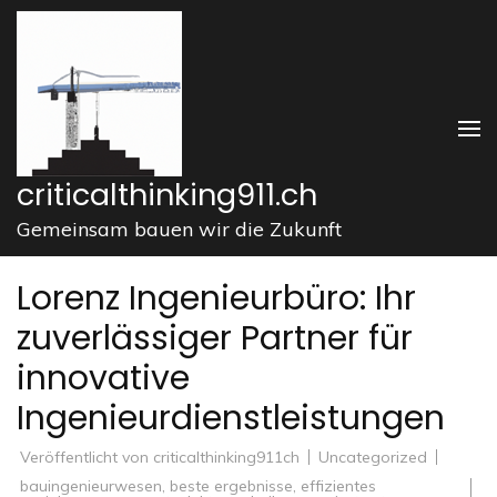
Zum
Inhalt
springen
(Enter
drücken)
criticalthinking911.ch
Gemeinsam bauen wir die Zukunft
Lorenz Ingenieurbüro: Ihr
zuverlässiger Partner für
innovative
Ingenieurdienstleistungen
Veröffentlicht von
criticalthinking911ch
Uncategorized
bauingenieurwesen
,
beste ergebnisse
,
effizientes