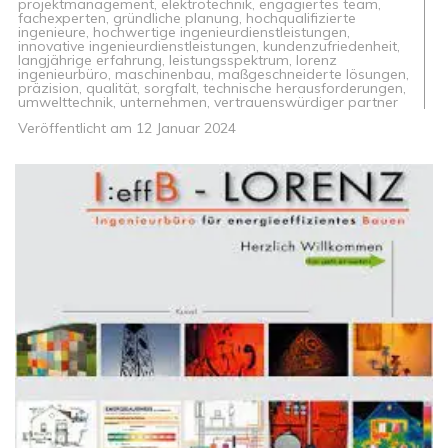
projektmanagement
,
elektrotechnik
,
engagiertes team
,
fachexperten
,
gründliche planung
,
hochqualifizierte
ingenieure
,
hochwertige ingenieurdienstleistungen
,
innovative ingenieurdienstleistungen
,
kundenzufriedenheit
,
langjährige erfahrung
,
leistungsspektrum
,
lorenz
ingenieurbüro
,
maschinenbau
,
maßgeschneiderte lösungen
,
präzision
,
qualität
,
sorgfalt
,
technische herausforderungen
,
umwelttechnik
,
unternehmen
,
vertrauenswürdiger partner
Veröffentlicht am
12 Januar 2024