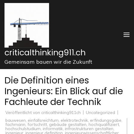
Zum
Inhalt
springen
(Enter
drücken)
criticalthinking911.ch
Gemeinsam bauen wir die Zukunft
Die Definition eines
Ingenieurs: Ein Blick auf die
Fachleute der Technik
Veröffentlicht von
criticalthinking911ch
Uncategorized
bauwesen
,
einfallsreichtum
,
elektrotechnik
,
erfindungsgabe
,
fachmann
,
fortschritt
,
gebäude gestalten
,
hochqualifiziert
,
hochschulstudium
,
informatik
,
infrastrukturen gestalten
,
ingenieur
,
ingenieur definition
,
ingenieurwissenschaftlicher