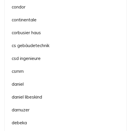
condor
continentale
corbusier haus
cs gebäudetechnik
csd ingenieure
csmm
daniel
daniel libeskind
darnuzer
debeka