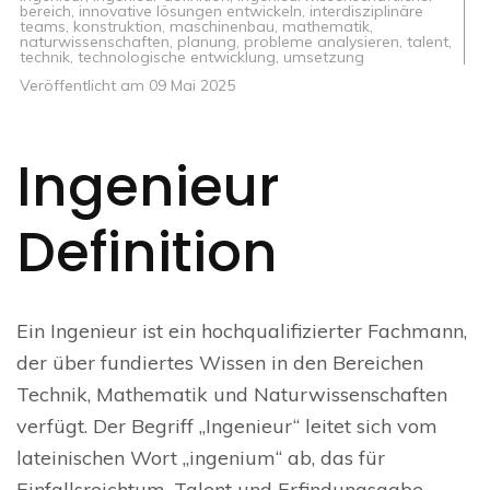
bereich
,
innovative lösungen entwickeln
,
interdisziplinäre
teams
,
konstruktion
,
maschinenbau
,
mathematik
,
naturwissenschaften
,
planung
,
probleme analysieren
,
talent
,
technik
,
technologische entwicklung
,
umsetzung
Veröffentlicht am
09 Mai 2025
Ingenieur
Definition
Ein Ingenieur ist ein hochqualifizierter Fachmann,
der über fundiertes Wissen in den Bereichen
Technik, Mathematik und Naturwissenschaften
verfügt. Der Begriff „Ingenieur“ leitet sich vom
lateinischen Wort „ingenium“ ab, das für
Einfallsreichtum, Talent und Erfindungsgabe