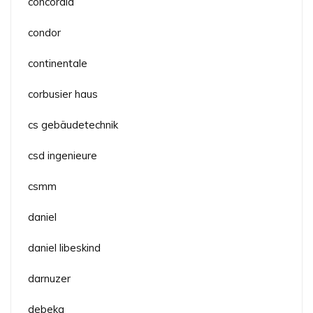
concordia
condor
continentale
corbusier haus
cs gebäudetechnik
csd ingenieure
csmm
daniel
daniel libeskind
darnuzer
debeka