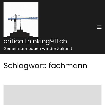
Zum
Inhalt
springen
(Enter
drücken)
criticalthinking911.ch
Gemeinsam bauen wir die Zukunft
Schlagwort:
fachmann