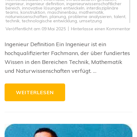
ingenieur
,
ingenieur definition
,
ingenieurwissenschaftlicher
bereich
,
innovative lösungen entwickeln
,
interdisziplinäre
teams
,
konstruktion
,
maschinenbau
,
mathematik
,
naturwissenschaften
,
planung
,
probleme analysieren
,
talent
,
technik
,
technologische entwicklung
,
umsetzung
zu
Veröffentlicht am
09 Mai 2025
Hinterlasse einen Kommentar
Die
Def
ein
Ingenieur Definition Ein Ingenieur ist ein
Ing
Ein
hochqualifizierter Fachmann, der über fundiertes
Bli
auf
Wissen in den Bereichen Technik, Mathematik
die
Fac
und Naturwissenschaften verfügt. …
der
Tec
WEITERLESEN