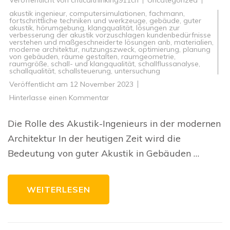
akustik ingenieur
,
computersimulationen
,
fachmann
,
fortschrittliche techniken und werkzeuge
,
gebäude
,
guter
akustik
,
hörumgebung
,
klangqualität
,
lösungen zur
verbesserung der akustik vorzuschlagen kundenbedürfnisse
verstehen und maßgeschneiderte lösungen anb
,
materialien
,
moderne architektur
,
nutzungszweck
,
optimierung
,
planung
von gebäuden
,
räume gestalten
,
raumgeometrie
,
raumgröße
,
schall- und klangqualität
,
schallflussanalyse
,
schallqualität
,
schallsteuerung
,
untersuchung
Veröffentlicht am
12 November 2023
zu
Hinterlasse einen Kommentar
Die
Bedeutung
des
Die Rolle des Akustik-Ingenieurs in der modernen
Akustik-
Ingenieurs
Architektur In der heutigen Zeit wird die
in
der
Bedeutung von guter Akustik in Gebäuden …
Bauindustrie
WEITERLESEN