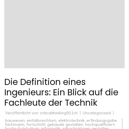
Die Definition eines
Ingenieurs: Ein Blick auf die
Fachleute der Technik
Veröffentlicht von
criticalthinking911ch
Uncategorized
bauwesen
,
einfallsreichtum
,
elektrotechnik
,
erfindungsgabe
,
fachmann
,
fortschritt
,
gebäude gestalten
,
hochqualifiziert
,
hochschulstudium
,
informatik
,
infrastrukturen gestalten
,