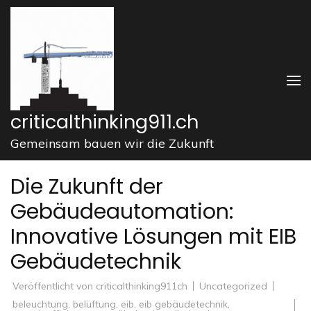
Zum
Inhalt
springen
(Enter
drücken)
criticalthinking911.ch
Gemeinsam bauen wir die Zukunft
Die Zukunft der
Gebäudeautomation:
Innovative Lösungen mit EIB
Gebäudetechnik
Veröffentlicht von
criticalthinking911ch
Uncategorized
beleuchtung
,
belüftung
,
eib
,
eib gebäudetechnik
,