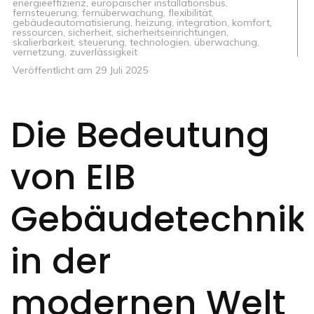
energieeffizienz
,
europäischer installationsbus
,
fernsteuerung
,
fernüberwachung
,
flexibilität
,
gebäudeautomatisierung
,
heizung
,
integration
,
komfort
,
ressourcen
,
sicherheit
,
sicherheitseinrichtungen
,
skalierbarkeit
,
steuerung
,
technologien
,
überwachung
,
vernetzung
,
zuverlässigkeit
Veröffentlicht am
29 Juli 2025
Die Bedeutung
von EIB
Gebäudetechnik
in der
modernen Welt