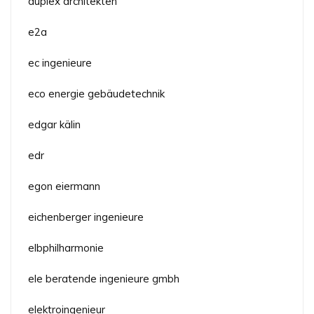
duplex architekten
e2a
ec ingenieure
eco energie gebäudetechnik
edgar kälin
edr
egon eiermann
eichenberger ingenieure
elbphilharmonie
ele beratende ingenieure gmbh
elektroingenieur