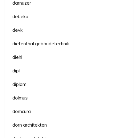
darnuzer
debeka
devk
diefenthal gebäudetechnik
diehl
dipl
diplom
dolmus
domcura
dorn architekten