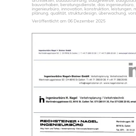
architekten
,
bauausführung
,
baugewerbe
,
baugutac
bauvorhaben
,
beratungsdienste
,
das ingenieurbüro
,
ingenieurbüro
,
innovation
,
konstruktion
,
leistungen
,
m
planung
,
qualität
,
strukturdesign
,
überwachung
,
vors
Veröffentlicht am
06 Dezember 2025