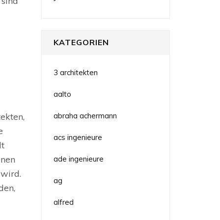
 sind
KATEGORIEN
3 architekten
aalto
ekten,
abraha achermann
e
acs ingenieure
lt
enen
ade ingenieure
 wird.
ag
den,
alfred