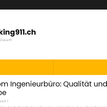
nking911.ch
Zukunft
m Ingenieurbüro: Qualität un
be
ized