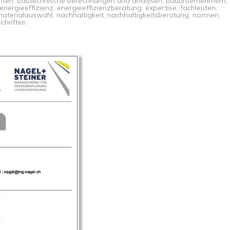
hten
,
bautechnische berechnungen und analysen
,
bauunternehmern
,
energieeffizienz
,
energieeffizienzberatung
,
expertise
,
fachleuten
,
aterialauswahl
,
nachhaltigkeit
,
nachhaltigkeitsberatung
,
normen
,
chriften