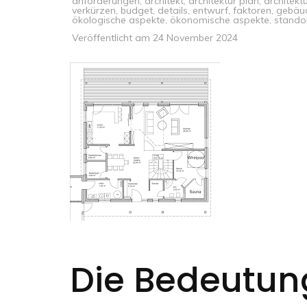
anforderungen
,
architekt
,
architektur plan
,
architekt
verkürzen
,
budget
,
details
,
entwurf
,
faktoren
,
gebäu
ökologische aspekte
,
ökonomische aspekte
,
stando
Veröffentlicht am
24 November 2024
Die Bedeutun