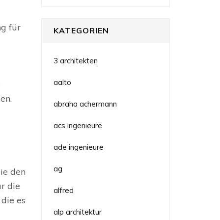
g für
KATEGORIEN
3 architekten
aalto
e
en.
abraha achermann
acs ingenieure
ade ingenieure
ag
die den
r die
alfred
die es
alp architektur