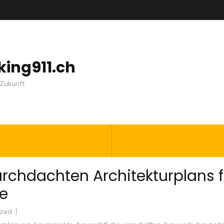
nking911.ch
Zukunft
rchdachten Architekturplans f
te
ized