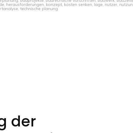
urplanung
,
bauprojekte
,
baurechtliche vorschriften
,
bauwerk
,
bauzeit
de
,
herausforderungen
,
konzept
,
kosten senken
,
lage
,
nutzer
,
nutzu
rtanalyse
,
technische planung
g der