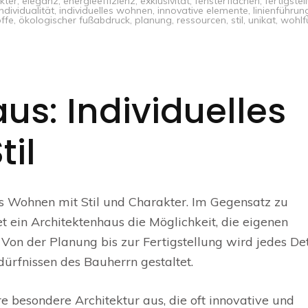
kter
,
eleganz
,
energieeffizienz
,
exklusivität
,
fensterflächen
,
fertigstel
individualität
,
individuelles wohnen
,
innovative elemente
,
linienführun
ffe
,
ökologischer fußabdruck
,
planung
,
ressourcen
,
stil
,
unikat
,
wohlf
us: Individuelles
il
les Wohnen mit Stil und Charakter. Im Gegensatz zu
 ein Architektenhaus die Möglichkeit, die eigenen
on der Planung bis zur Fertigstellung wird jedes Det
rfnissen des Bauherrn gestaltet.
e besondere Architektur aus, die oft innovative und