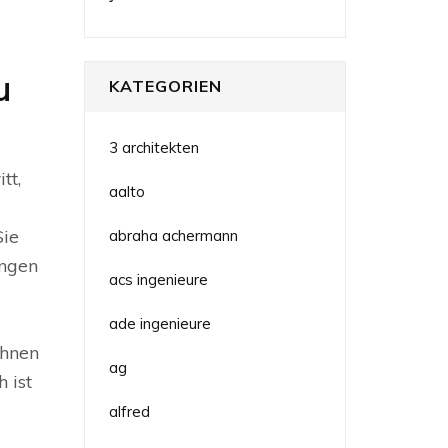
u
KATEGORIEN
3 architekten
tt,
aalto
Sie
abraha achermann
ungen
acs ingenieure
ade ingenieure
Ihnen
ag
 ist
alfred