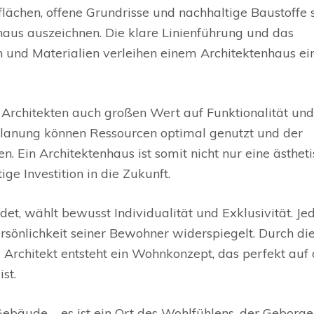
flächen, offene Grundrisse und nachhaltige Baustoffe 
haus auszeichnen. Die klare Linienführung und das
nd Materialien verleihen einem Architektenhaus ei
 Architekten auch großen Wert auf Funktionalität und
e Planung können Ressourcen optimal genutzt und der
 Ein Architektenhaus ist somit nicht nur eine ästhet
ge Investition in die Zukunft.
det, wählt bewusst Individualität und Exklusivität. Je
ersönlichkeit seiner Bewohner widerspiegelt. Durch di
rchitekt entsteht ein Wohnkonzept, das perfekt auf 
st.
Gebäude – es ist ein Ort des Wohlfühlens, der Geborge