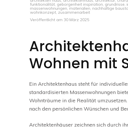
architekten haus
,
architektenhaus
,
architektur
,
chara
funktionalität
,
geborgenheit inspiration
,
grundrisse
,
massenwohnungen
,
materialien
,
nachhaltige bausto
wohnkonzept
,
zusammenarbeit
Veröffentlicht am
30 März 2025
Architektenha
Wohnen mit St
Ein Architektenhaus steht für individuel
standardisierten Massenwohnungen bietet
Wohnträume in die Realität umzusetzen. V
nach den persönlichen Wünschen und Bedü
Architektenhäuser zeichnen sich durch ihr