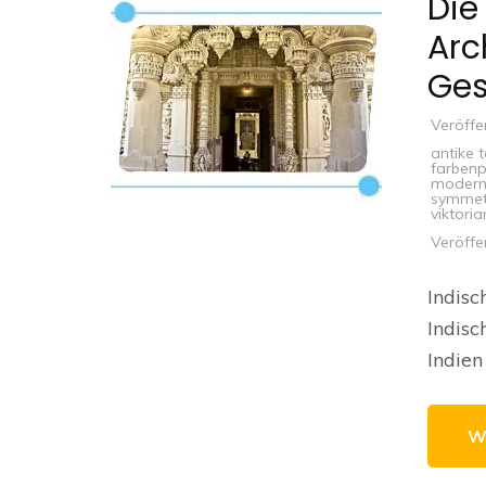
Die
Arc
Ges
Veröffe
antike 
farbenp
moderni
symmetr
viktoria
Veröffe
Indisc
Indisc
Indien 
W