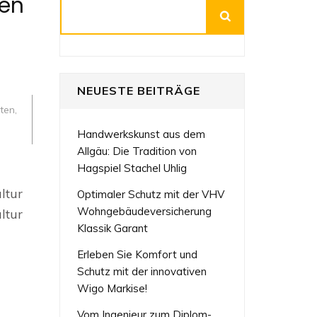
hen
Suchen
NEUESTE BEITRÄGE
ten
,
Handwerkskunst aus dem
Allgäu: Die Tradition von
Hagspiel Stachel Uhlig
ltur
Optimaler Schutz mit der VHV
Wohngebäudeversicherung
ltur
Klassik Garant
Erleben Sie Komfort und
Schutz mit der innovativen
Wigo Markise!
Vom Ingenieur zum Diplom-