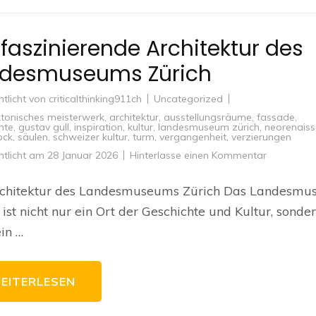
 faszinierende Architektur des
desmuseums Zürich
ntlicht von
criticalthinking911ch
Uncategorized
ktonisches meisterwerk
,
architektur
,
ausstellungsräume
,
fassade
,
hte
,
gustav gull
,
inspiration
,
kultur
,
landesmuseum zürich
,
neorenais
ock
,
säulen
,
schweizer kultur
,
turm
,
vergangenheit
,
verzierungen
zu
ntlicht am
28 Januar 2026
Hinterlasse einen Kommentar
Die
fasziniere
Architektur
rchitektur des Landesmuseums Zürich Das Landesm
des
Landesmu
 ist nicht nur ein Ort der Geschichte und Kultur, sonde
Zürich
in …
EITERLESEN