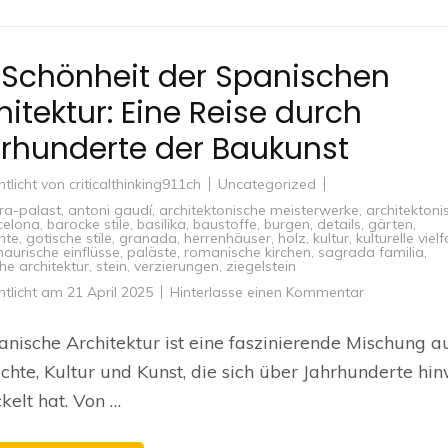
 Schönheit der Spanischen
hitektur: Eine Reise durch
rhunderte der Baukunst
ntlicht von
criticalthinking911ch
Uncategorized
ra-palast
,
antoni gaudí
,
architektonische meisterwerke
,
architektoni
celona
,
barocke stile
,
basilika
,
baustoffe
,
burgen
,
details
,
gärten
,
hte
,
gotische stile
,
granada
,
herrenhäuser
,
holz
,
kultur
,
kulturelle vielf
aurische einflüsse
,
paläste
,
romanische kirchen
,
sagrada familia
,
he architektur
,
stein
,
verzierungen
,
ziegelstein
zu
ntlicht am
21 April 2025
Hinterlasse einen Kommentar
Die
Schönheit
der
anische Architektur ist eine faszinierende Mischung a
Spanischen
Architektur:
chte, Kultur und Kunst, die sich über Jahrhunderte hi
Eine
Reise
kelt hat. Von …
durch
Jahrhundert
der
Baukunst