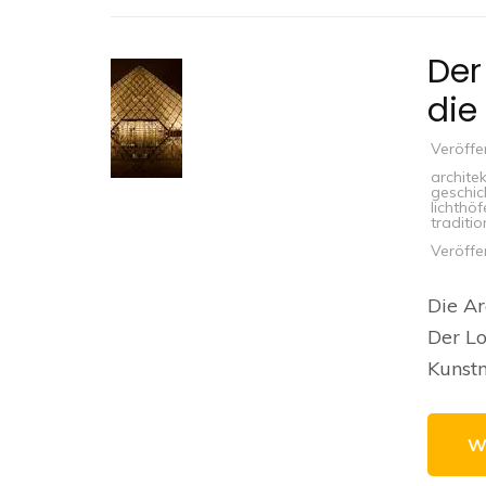
Der
die
Veröffe
architek
geschic
lichthöf
traditio
Veröffe
Die Ar
Der Lo
Kunst
W