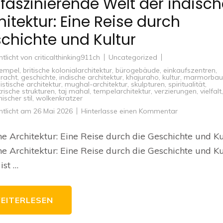
 faszinierende Welt der indisc
hitektur: Eine Reise durch
chichte und Kultur
ntlicht von
criticalthinking911ch
Uncategorized
tempel
,
britische kolonialarchitektur
,
bürogebäude
,
einkaufszentren
,
racht
,
geschichte
,
indische architektur
,
khajuraho
,
kultur
,
marmorbau
stische architektur
,
mughal-architektur
,
skulpturen
,
spiritualität
,
ische strukturen
,
taj mahal
,
tempelarchitektur
,
verzierungen
,
vielfalt
,
nischer stil
,
wolkenkratzer
zu
ntlicht am
26 Mai 2026
Hinterlasse einen Kommentar
Die
faszinierende
Welt
he Architektur: Eine Reise durch die Geschichte und Ku
der
indischen
he Architektur: Eine Reise durch die Geschichte und Ku
Architektur:
Eine
ist …
Reise
durch
Geschichte
und
Kultur
EITERLESEN