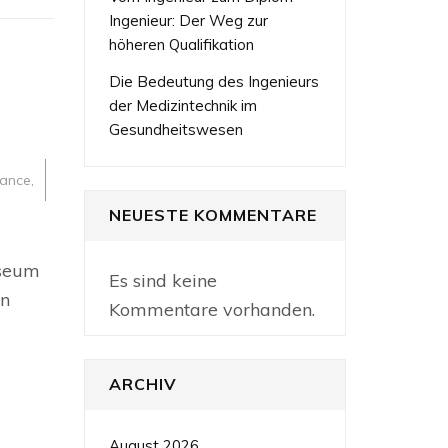
Ingenieur: Der Weg zur
höheren Qualifikation
Die Bedeutung des Ingenieurs
der Medizintechnik im
Gesundheitswesen
sance
,
NEUESTE KOMMENTARE
nde
useum
Es sind keine
seums
rn
Kommentare vorhanden.
ARCHIV
August 2026