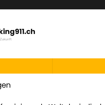
nking911.ch
Zukunft
gen