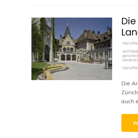
Die
Lan
Veröffe
archite
geschic
neubar
Veröffe
Die A
Zürich
auch e
W