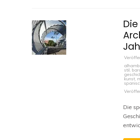
Die
Arc
Jah
Veröffe
alhamb
stil
,
bar
geschic
kunst
,
m
spanisc
Veröffe
Die sp
Geschi
entwic