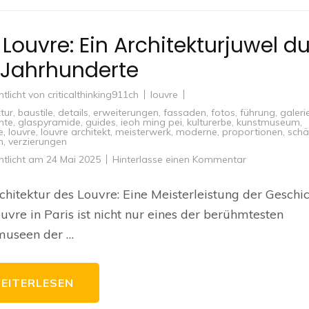
 Louvre: Ein Architekturjuwel d
 Jahrhunderte
ntlicht von
criticalthinking911ch
louvre
tur
,
baustile
,
details
,
erweiterungen
,
fassaden
,
fotos
,
führung
,
galeri
hte
,
glaspyramide
,
guides
,
ieoh ming pei
,
kulturerbe
,
kunstmuseum
,
e
,
louvre
,
louvre architekt
,
meisterwerk
,
moderne
,
proportionen
,
schä
n
,
verzierungen
zu
ntlicht am
24 Mai 2025
Hinterlasse einen Kommentar
Der
Louvre:
Ein
chitektur des Louvre: Eine Meisterleistung der Geschi
Architekturjuw
durch
uvre in Paris ist nicht nur eines der berühmtesten
die
Jahrhunderte
museen der …
EITERLESEN