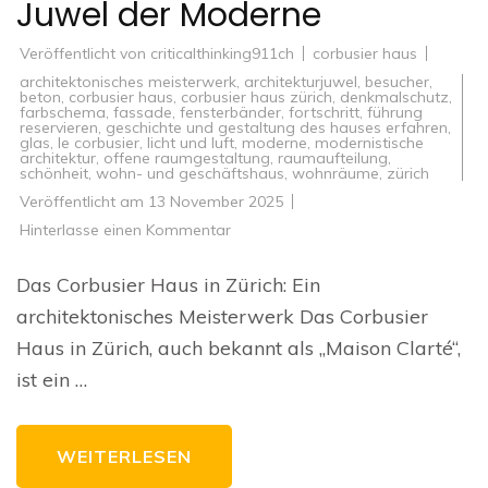
Juwel der Moderne
Veröffentlicht von
criticalthinking911ch
corbusier haus
architektonisches meisterwerk
,
architekturjuwel
,
besucher
,
beton
,
corbusier haus
,
corbusier haus zürich
,
denkmalschutz
,
farbschema
,
fassade
,
fensterbänder
,
fortschritt
,
führung
reservieren
,
geschichte und gestaltung des hauses erfahren
,
glas
,
le corbusier
,
licht und luft
,
moderne
,
modernistische
architektur
,
offene raumgestaltung
,
raumaufteilung
,
schönheit
,
wohn- und geschäftshaus
,
wohnräume
,
zürich
Veröffentlicht am
13 November 2025
zu
Hinterlasse einen Kommentar
Das
Corbusier
Haus
Das Corbusier Haus in Zürich: Ein
in
Zürich:
architektonisches Meisterwerk Das Corbusier
Ein
architektonisches
Haus in Zürich, auch bekannt als „Maison Clarté“,
Juwel
der
ist ein …
Moderne
WEITERLESEN