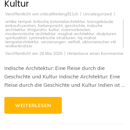
Kultur
Veröffentlicht von
criticalthinking911ch
Uncategorized
antike tempel
,
britische kolonialarchitektur
,
bürogebäude
,
einkaufszentren
,
farbenpracht
,
geschichte
,
indische
architektur
,
khajuraho
,
kultur
,
marmorbauten
,
modernistische architektur
,
mughal-architektur
,
skulpturen
,
spiritualität
,
symmetrische strukturen
,
taj mahal
,
tempelarchitektur
,
verzierungen
,
vielfalt
,
viktorianischer stil
,
wolkenkratzer
zu
Veröffentlicht am
26 Mai 2026
Hinterlasse einen Kommentar
Die
fas
We
Indische Architektur: Eine Reise durch die
der
ind
Geschichte und Kultur Indische Architektur: Eine
Arc
Ein
Reise durch die Geschichte und Kultur Indien ist …
Rei
dur
Ges
un
Kul
WEITERLESEN