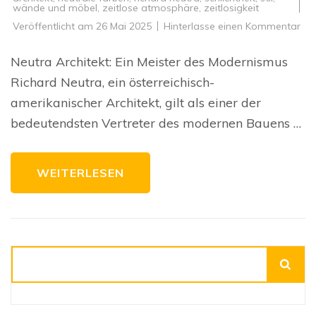
wände und möbel
,
zeitlose atmosphäre
,
zeitlosigkeit
zu
Veröffentlicht am
26 Mai 2025
Hinterlasse einen Kommentar
Die
Mei
de
Neutra Architekt: Ein Meister des Modernismus
Neu
Arc
Richard Neutra, ein österreichisch-
im
Mo
amerikanischer Architekt, gilt als einer der
bedeutendsten Vertreter des modernen Bauens …
WEITERLESEN
Suchen