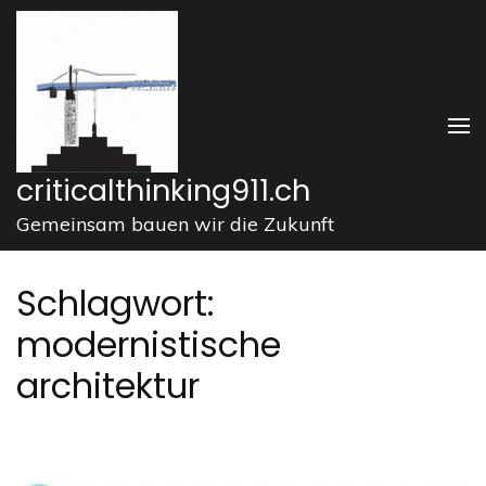
Zum
Inhalt
springen
(Enter
drücken)
criticalthinking911.ch
Gemeinsam bauen wir die Zukunft
Schlagwort:
modernistische
architektur