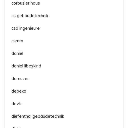
corbusier haus
cs gebäudetechnik
csd ingenieure
csmm
daniel
daniel libeskind
darnuzer
debeka
devk
diefenthal gebäudetechnik