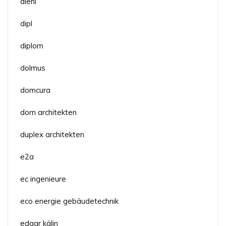
diehl
dipl
diplom
dolmus
domcura
dorn architekten
duplex architekten
e2a
ec ingenieure
eco energie gebäudetechnik
edgar kälin