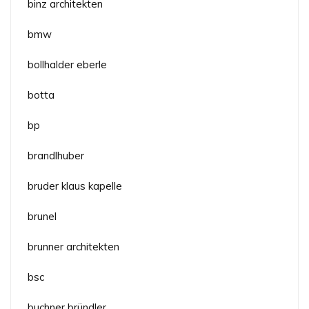
binz architekten
bmw
bollhalder eberle
botta
bp
brandlhuber
bruder klaus kapelle
brunel
brunner architekten
bsc
buchner bründler