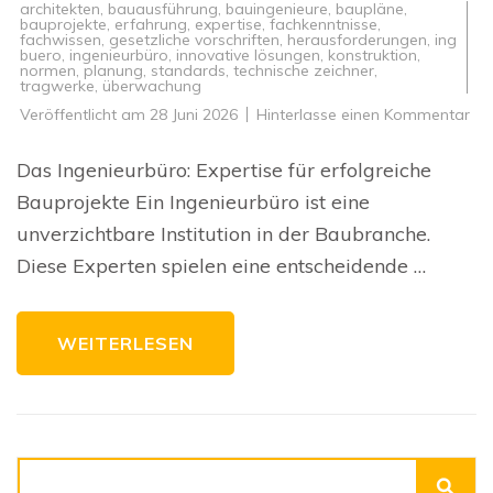
architekten
,
bauausführung
,
bauingenieure
,
baupläne
,
bauprojekte
,
erfahrung
,
expertise
,
fachkenntnisse
,
fachwissen
,
gesetzliche vorschriften
,
herausforderungen
,
ing
buero
,
ingenieurbüro
,
innovative lösungen
,
konstruktion
,
normen
,
planung
,
standards
,
technische zeichner
,
tragwerke
,
überwachung
zu
Veröffentlicht am
28 Juni 2026
Hinterlasse einen Kommentar
Die
Be
ein
Das Ingenieurbüro: Expertise für erfolgreiche
Ing
für
Bauprojekte Ein Ingenieurbüro ist eine
erf
Bau
unverzichtbare Institution in der Baubranche.
Diese Experten spielen eine entscheidende …
WEITERLESEN
Suchen