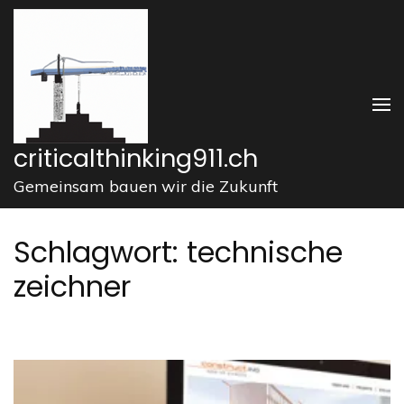
Zum
Inhalt
springen
(Enter
drücken)
criticalthinking911.ch
Gemeinsam bauen wir die Zukunft
Schlagwort:
technische
zeichner