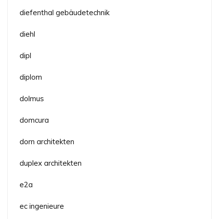
diefenthal gebäudetechnik
diehl
dipl
diplom
dolmus
domcura
dorn architekten
duplex architekten
e2a
ec ingenieure