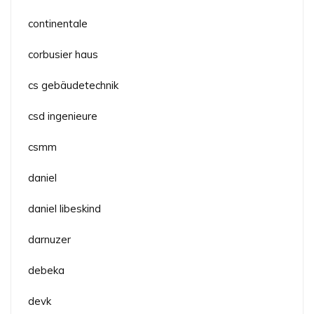
continentale
corbusier haus
cs gebäudetechnik
csd ingenieure
csmm
daniel
daniel libeskind
darnuzer
debeka
devk