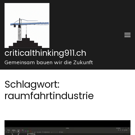
Zum
Inhalt
springen
(Enter
drücken)
criticalthinking911.ch
Gemeinsam bauen wir die Zukunft
Schlagwort:
raumfahrtindustrie