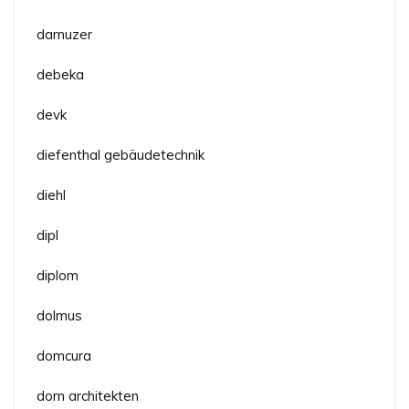
darnuzer
debeka
devk
diefenthal gebäudetechnik
diehl
dipl
diplom
dolmus
domcura
dorn architekten