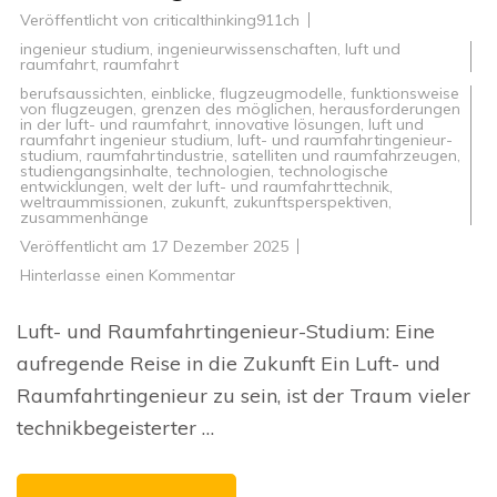
Veröffentlicht von
criticalthinking911ch
ingenieur studium
,
ingenieurwissenschaften
,
luft und
raumfahrt
,
raumfahrt
berufsaussichten
,
einblicke
,
flugzeugmodelle
,
funktionsweise
von flugzeugen
,
grenzen des möglichen
,
herausforderungen
in der luft- und raumfahrt
,
innovative lösungen
,
luft und
raumfahrt ingenieur studium
,
luft- und raumfahrtingenieur-
studium
,
raumfahrtindustrie
,
satelliten und raumfahrzeugen
,
studiengangsinhalte
,
technologien
,
technologische
entwicklungen
,
welt der luft- und raumfahrttechnik
,
weltraummissionen
,
zukunft
,
zukunftsperspektiven
,
zusammenhänge
Veröffentlicht am
17 Dezember 2025
zu
Hinterlasse einen Kommentar
Luft-
und
Raumfahrtingenieur-
Luft- und Raumfahrtingenieur-Studium: Eine
Studium:
Die
aufregende Reise in die Zukunft Ein Luft- und
Zukunft
der
Raumfahrtingenieur zu sein, ist der Traum vieler
Technologie
erforschen
technikbegeisterter …