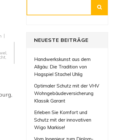
Suchen
n
NEUESTE BEITRÄGE
wel
,
cht
,
Handwerkskunst aus dem
Allgäu: Die Tradition von
Hagspiel Stachel Uhlig
che
Optimaler Schutz mit der VHV
Wohngebäudeversicherung
burg,
Klassik Garant
Erleben Sie Komfort und
ie
Schutz mit der innovativen
Wigo Markise!
Vom Ingenieur zum Diplom-