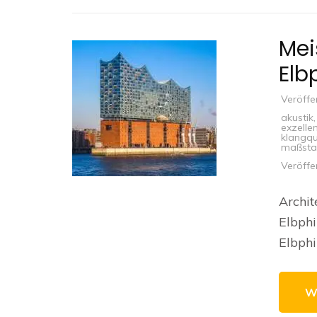
Mei
Elb
Veröffe
akustik
exzelle
klangqu
maßsta
Veröffe
Archit
Elbph
Elbphi
W