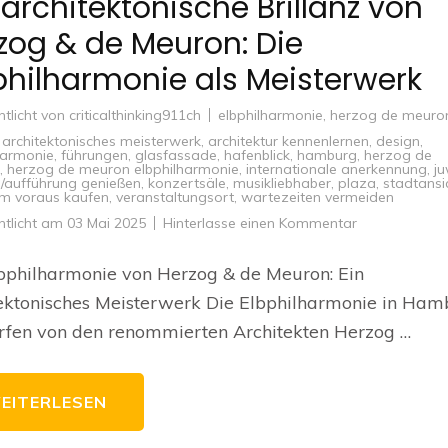
 architektonische Brillanz von
zog & de Meuron: Die
philharmonie als Meisterwerk
ntlicht von
criticalthinking911ch
elbphilharmonie
,
herzog de meuro
,
architektonisches meisterwerk
,
architektur kennenlernen
,
design
,
harmonie
,
führungen
,
glasfassade
,
hafenblick
,
hamburg
,
herzog de
,
herzog de meuron elbphilharmonie
,
internationale anerkennung
,
ju
/aufführung genießen
,
konzertsäle
,
musikliebhaber
,
plaza
,
stadtansi
 im voraus kaufen
,
veranstaltungsort
,
wartezeiten vermeiden
zu
ntlicht am
03 Mai 2025
Hinterlasse einen Kommentar
Die
architektonis
Brillanz
bphilharmonie von Herzog & de Meuron: Ein
von
Herzog
ektonisches Meisterwerk Die Elbphilharmonie in Ham
&
de
rfen von den renommierten Architekten Herzog …
Meuron:
Die
Elbphilharmon
als
Meisterwerk
EITERLESEN