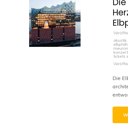
Die
Her
Elb
Veröffe
akustik
elbphil
meuron
konzert
tickets
Veröffe
Die El
archit
entwo
W