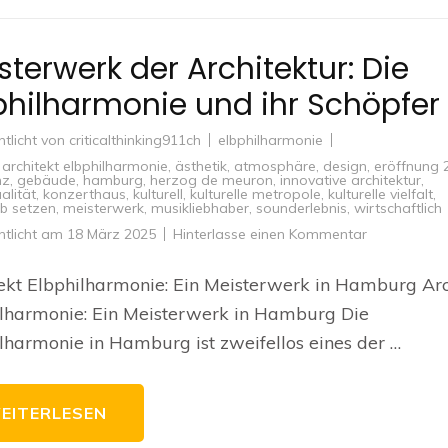
sterwerk der Architektur: Die
philharmonie und ihr Schöpfer
ntlicht von
criticalthinking911ch
elbphilharmonie
,
architekt elbphilharmonie
,
ästhetik
,
atmosphäre
,
design
,
eröffnung 
nz
,
gebäude
,
hamburg
,
herzog de meuron
,
innovative architektur
,
alität
,
konzerthaus
,
kulturell
,
kulturelle metropole
,
kulturelle vielfalt
,
b setzen
,
meisterwerk
,
musikliebhaber
,
sounderlebnis
,
wirtschaftlich
zu
ntlicht am
18 März 2025
Hinterlasse einen Kommentar
Meisterwerk
der
Architektur:
ekt Elbphilharmonie: Ein Meisterwerk in Hamburg Arc
Die
Elbphilharm
ilharmonie: Ein Meisterwerk in Hamburg Die
und
ihr
lharmonie in Hamburg ist zweifellos eines der …
Schöpfer
EITERLESEN