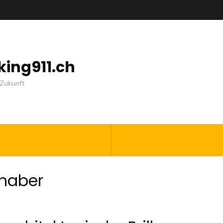
nking911.ch
Zukunft
bhaber