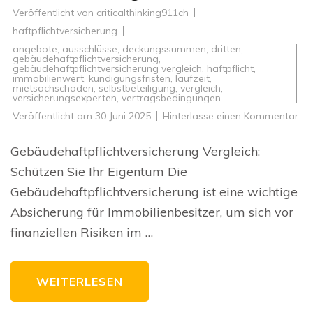
Veröffentlicht von
criticalthinking911ch
haftpflichtversicherung
angebote
,
ausschlüsse
,
deckungssummen
,
dritten
,
gebäudehaftpflichtversicherung
,
gebäudehaftpflichtversicherung vergleich
,
haftpflicht
,
immobilienwert
,
kündigungsfristen
,
laufzeit
,
mietsachschäden
,
selbstbeteiligung
,
vergleich
,
versicherungsexperten
,
vertragsbedingungen
zu
Veröffentlicht am
30 Juni 2025
Hinterlasse einen Kommentar
Ver
vo
Geb
Gebäudehaftpflichtversicherung Vergleich:
Fin
Sie
Schützen Sie Ihr Eigentum Die
die
pa
Gebäudehaftpflichtversicherung ist eine wichtige
Ab
Absicherung für Immobilienbesitzer, um sich vor
finanziellen Risiken im …
WEITERLESEN