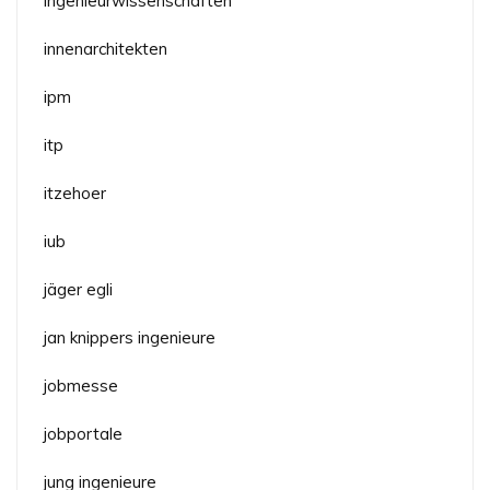
ingenieurwissenschaften
innenarchitekten
ipm
itp
itzehoer
iub
jäger egli
jan knippers ingenieure
jobmesse
jobportale
jung ingenieure