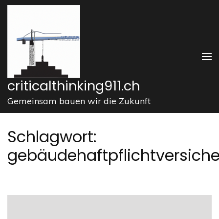
Zum
Inhalt
springen
(Enter
drücken)
criticalthinking911.ch
Gemeinsam bauen wir die Zukunft
Schlagwort:
gebäudehaftpflichtversich