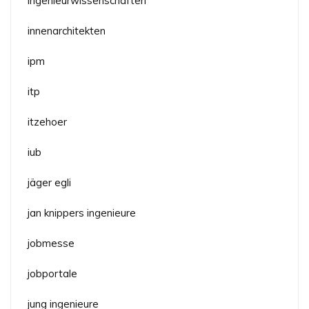
ingenieurwissenschaften
innenarchitekten
ipm
itp
itzehoer
iub
jäger egli
jan knippers ingenieure
jobmesse
jobportale
jung ingenieure