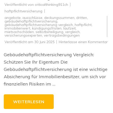
Veröffentlicht von
criticalthinking911ch
haftpflichtversicherung
angebote
,
ausschlüsse
,
deckungssummen
,
dritten
,
gebäudehaftpflichtversicherung
,
gebäudehaftpflichtversicherung vergleich
,
haftpflicht
,
immobilienwert
,
kündigungsfristen
,
laufzeit
,
mietsachschäden
,
selbstbeteiligung
,
vergleich
,
versicherungsexperten
,
vertragsbedingungen
zu
Veröffentlicht am
30 Juni 2025
Hinterlasse einen Kommentar
Ver
vo
Geb
Gebäudehaftpflichtversicherung Vergleich:
Fin
Sie
Schützen Sie Ihr Eigentum Die
die
pa
Gebäudehaftpflichtversicherung ist eine wichtige
Ab
Absicherung für Immobilienbesitzer, um sich vor
finanziellen Risiken im …
WEITERLESEN