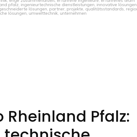
hnik
,
enge zusammenarbeit
,
erfahrene ingenieure
,
erfahrenes team
land pfalz
,
ingenieurtechnische dienstleistungen
,
innovative lösungen
eschneiderte lösungen
,
partner
,
projekte
,
qualitätsstandards
,
regio
sche lösungen
,
umwelttechnik
,
unternehmen
 Rheinland Pfalz:
r technische