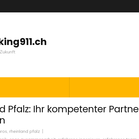
nking911.ch
Zukunft
 Pfalz: Ihr kompetenter Partne
en
üros
,
rheinland pfalz