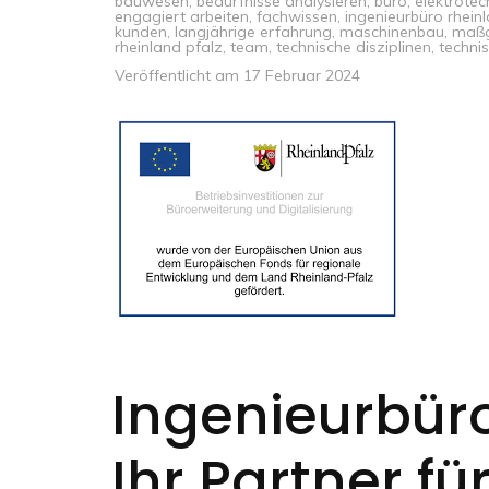
bauwesen
,
bedürfnisse analysieren
,
büro
,
elektrotec
engagiert arbeiten
,
fachwissen
,
ingenieurbüro rhein
kunden
,
langjährige erfahrung
,
maschinenbau
,
maßg
rheinland pfalz
,
team
,
technische disziplinen
,
techni
Veröffentlicht am
17 Februar 2024
Ingenieurbüro
Ihr Partner fü