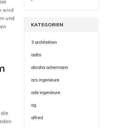
ise
o wird
en und
KATEGORIEN
zen
3 architekten
aalto
um
abraha achermann
acs ingenieure
ade ingenieure
ag
 die
alfred
ieden