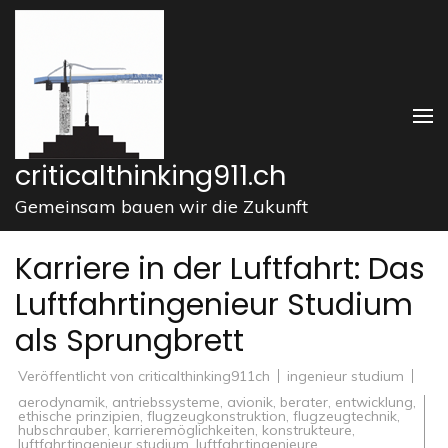
Zum
Inhalt
springen
(Enter
drücken)
criticalthinking911.ch
Gemeinsam bauen wir die Zukunft
Karriere in der Luftfahrt: Das
Luftfahrtingenieur Studium
als Sprungbrett
Veröffentlicht von
criticalthinking911ch
ingenieur studium
aerodynamik
,
antriebssysteme
,
avionik
,
berater
,
entwicklung
,
ethische prinzipien
,
flugzeugkonstruktion
,
flugzeugtechnik
,
hubschrauber
,
karrieremöglichkeiten
,
konstrukteure
,
luftfahrtingenieur studium
,
luftfahrtingenieure
,