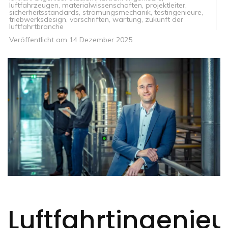
luftfahrzeugen
,
materialwissenschaften
,
projektleiter
,
sicherheitsstandards
,
strömungsmechanik
,
testingenieure
,
triebwerksdesign
,
vorschriften
,
wartung
,
zukunft der
luftfahrtbranche
Veröffentlicht am
14 Dezember 2025
Luftfahrtingenieu