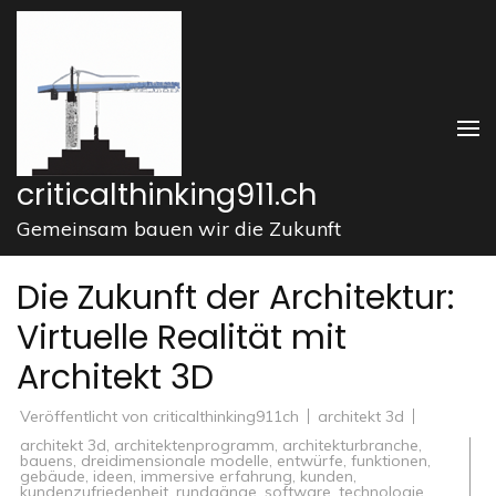
Zum
Inhalt
springen
(Enter
drücken)
criticalthinking911.ch
Gemeinsam bauen wir die Zukunft
Die Zukunft der Architektur:
Virtuelle Realität mit
Architekt 3D
Veröffentlicht von
criticalthinking911ch
architekt 3d
architekt 3d
,
architektenprogramm
,
architekturbranche
,
bauens
,
dreidimensionale modelle
,
entwürfe
,
funktionen
,
gebäude
,
ideen
,
immersive erfahrung
,
kunden
,
kundenzufriedenheit
,
rundgänge
,
software
,
technologie
,