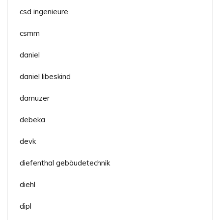
csd ingenieure
csmm
daniel
daniel libeskind
darnuzer
debeka
devk
diefenthal gebäudetechnik
diehl
dipl