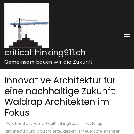
Zum
Inhalt
springen
(Enter
drücken)
criticalthinking911.ch
Gemeinsam bauen wir die Zukunft
Innovative Architektur für
eine nachhaltige Zukunft:
Waldrap Architekten im
Fokus
Veröffentlicht von
criticalthinking911ch
waldrap
architekturbüro
,
bauprojekte
,
design
,
erneuerbare energien
,