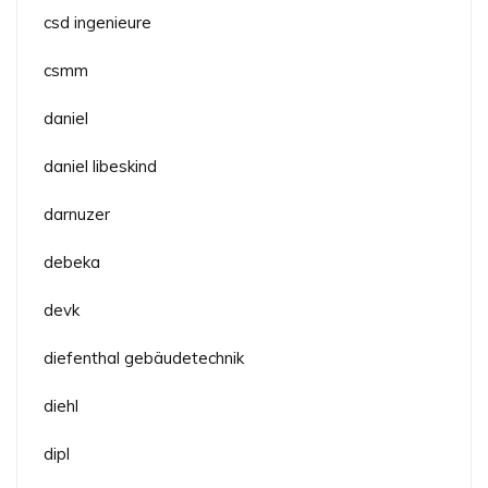
csd ingenieure
csmm
daniel
daniel libeskind
darnuzer
debeka
devk
diefenthal gebäudetechnik
diehl
dipl