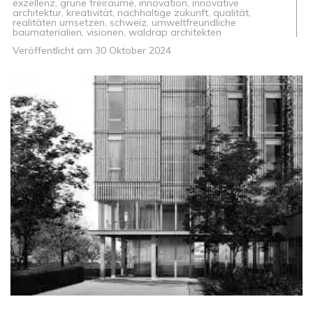
exzellenz
,
grüne freiräume
,
innovation
,
innovative
architektur
,
kreativität
,
nachhaltige zukunft
,
qualität
,
realitäten umsetzen
,
schweiz
,
umweltfreundliche
baumaterialien
,
visionen
,
waldrap architekten
Veröffentlicht am
30 Oktober 2024