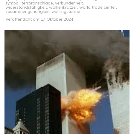
symbol
,
terroranschläge
,
verbundenheit
,
widerstandsfähigkeit
,
wolkenkratzer
,
world trade center
,
zusammengehörigkeit
,
zwillingstürme
Veröffentlicht am
17 Oktober 2024