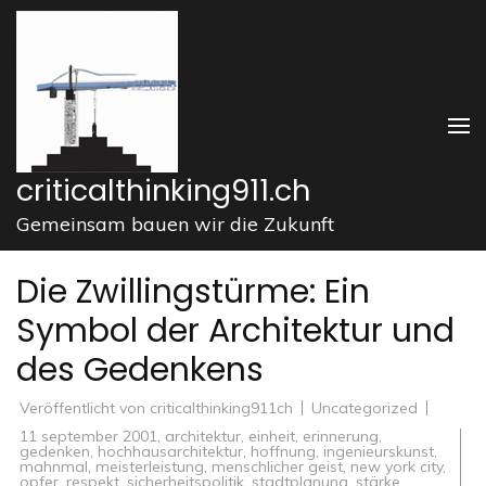
Zum
Inhalt
springen
(Enter
drücken)
criticalthinking911.ch
Gemeinsam bauen wir die Zukunft
Die Zwillingstürme: Ein
Symbol der Architektur und
des Gedenkens
Veröffentlicht von
criticalthinking911ch
Uncategorized
11 september 2001
,
architektur
,
einheit
,
erinnerung
,
gedenken
,
hochhausarchitektur
,
hoffnung
,
ingenieurskunst
,
mahnmal
,
meisterleistung
,
menschlicher geist
,
new york city
,
opfer
,
respekt
,
sicherheitspolitik
,
stadtplanung
,
stärke
,