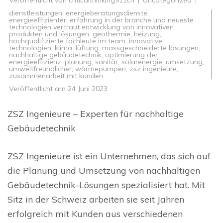
Veröffentlicht von
criticalthinking911ch
Uncategorized
dienstleistungen
,
energieberatungsdienste
,
energieeffizienter
,
erfahrung in der branche und neueste
technologien vertraut entwicklung von innovativen
produkten und lösungen
,
geothermie
,
heizung
,
hochqualifizierte fachleute im team
,
innovative
technologien
,
klima
,
lüftung
,
massgeschneiderte lösungen
,
nachhaltige gebäudetechnik
,
optimierung der
energieeffizienz
,
planung
,
sanitär
,
solarenergie
,
umsetzung
,
umweltfreundlicher
,
wärmepumpen
,
zsz ingenieure
,
zusammenarbeit mit kunden
Veröffentlicht am
24 Juni 2023
ZSZ Ingenieure – Experten für nachhaltige
Gebäudetechnik
ZSZ Ingenieure ist ein Unternehmen, das sich auf
die Planung und Umsetzung von nachhaltigen
Gebäudetechnik-Lösungen spezialisiert hat. Mit
Sitz in der Schweiz arbeiten sie seit Jahren
erfolgreich mit Kunden aus verschiedenen