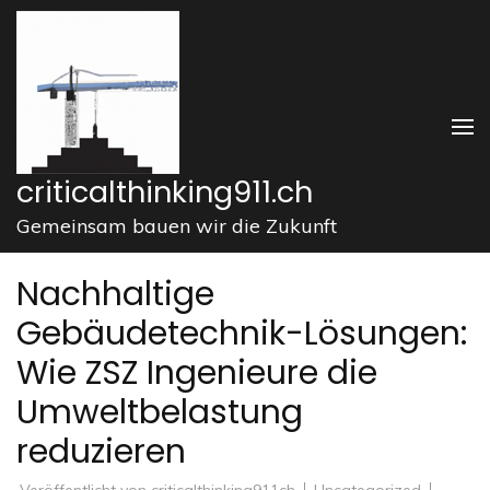
Zum
Inhalt
springen
(Enter
drücken)
criticalthinking911.ch
Gemeinsam bauen wir die Zukunft
Nachhaltige
Gebäudetechnik-Lösungen:
Wie ZSZ Ingenieure die
Umweltbelastung
reduzieren