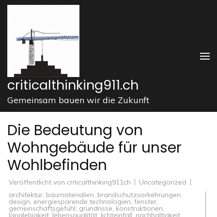
Zum
Inhalt
springen
(Enter
drücken)
criticalthinking911.ch
Gemeinsam bauen wir die Zukunft
Die Bedeutung von
Wohngebäude für unser
Wohlbefinden
Veröffentlicht von
criticalthinking911ch
Uncategorized
architektur
,
baumaterialien
,
brandschutzvorkehrungen
,
design
,
energiesparende technologien
,
fenster
,
gemeinschaftsgefühl
,
grundrisse
,
konstruktionen
,
langlebigkeit
,
lebensqualität
,
lichteinfall
,
nachhaltigkeit
,