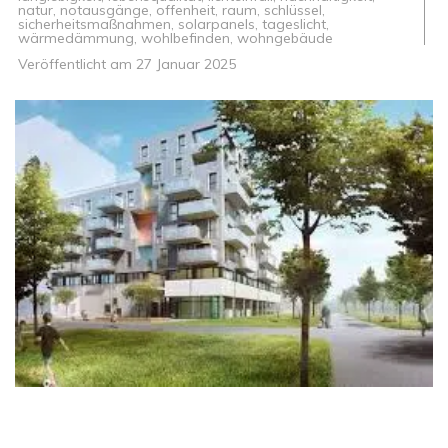
natur
,
notausgänge
,
offenheit
,
raum
,
schlüssel
,
sicherheitsmaßnahmen
,
solarpanels
,
tageslicht
,
wärmedämmung
,
wohlbefinden
,
wohngebäude
Veröffentlicht am
27 Januar 2025