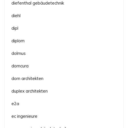
diefenthal gebäudetechnik
diehl
dipl
diplom
dolmus
domcura
dorn architekten
duplex architekten
e2a
ec ingenieure