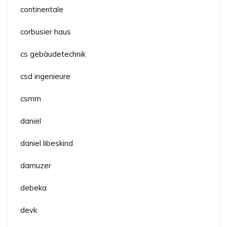
continentale
corbusier haus
cs gebäudetechnik
csd ingenieure
csmm
daniel
daniel libeskind
darnuzer
debeka
devk