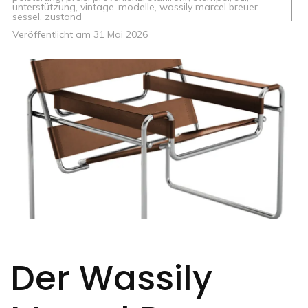
unterstützung
,
vintage-modelle
,
wassily marcel breuer
sessel
,
zustand
Veröffentlicht am
31 Mai 2026
Der Wassily