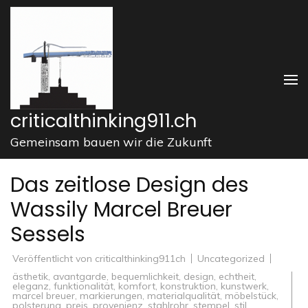
Zum
Inhalt
springen
(Enter
drücken)
criticalthinking911.ch
Gemeinsam bauen wir die Zukunft
Das zeitlose Design des
Wassily Marcel Breuer
Sessels
Veröffentlicht von
criticalthinking911ch
Uncategorized
ästhetik
,
avantgarde
,
bequemlichkeit
,
design
,
echtheit
,
eleganz
,
funktionalität
,
komfort
,
konstruktion
,
kunstwerk
,
marcel breuer
,
markierungen
,
materialqualität
,
möbelstück
,
polsterung
,
preis
,
provenienz
,
stahlrohr
,
stempel
,
stil
,