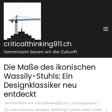
Zum
Inhalt
springen
(Enter
drücken)
criticalthinking911.ch
Gemeinsam bauen wir die Zukunft
Die Maße des ikonischen
Wassily-Stuhls: Ein
Designklassiker neu
entdeckt
Veröffentlicht von
criticalthinking911ch
Uncategorized
b3-stuhl
,
bauhaus-designer
,
blickfang in jedem raum
,
breite