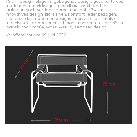
79 cm
,
design
,
eleganz
,
gebogenes design
,
geschichte des
modernen möbeldesigns
,
gestell aus verchromtem
stahlrohr
,
hochwertige verarbeitung
,
höhe 74 cm
,
innovatives design
,
klare linien
,
komfort
,
leder bezogen
,
liebhaber des modernen designs
,
marcel breuer
,
maße
,
möbelstück
,
proportionen
,
sitzhöhe überprüfen
,
tiefe 69 cm
,
wassily chair maße
,
wassily-stuhl
,
zeitloses design
Veröffentlicht am
09 Juni 2026