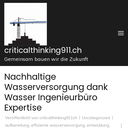
Zum
Inhalt
springen
(Enter
drücken)
criticalthinking911.ch
Gemeinsam bauen wir die Zukunft
Nachhaltige
Wasserversorgung dank
Wasser Ingenieurbüro
Expertise
Veröffentlicht von
criticalthinking911ch
Uncategorized
aufbereitung
,
effiziente wasserversorgung
,
entwicklung
,