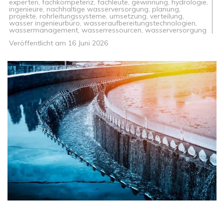
experten
,
fachkompetenz
,
fachleute
,
gewinnung
,
hydrologie
,
ingenieure
,
nachhaltige wasserversorgung
,
planung
,
projekte
,
rohrleitungssysteme
,
umsetzung
,
verteilung
,
wasser ingenieurbüro
,
wasseraufbereitungstechnologien
,
wassermanagement
,
wasserressourcen
,
wasserversorgung
Veröffentlicht am
16 Juni 2026