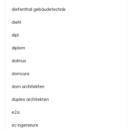
diefenthal gebäudetechnik
diehl
dipl
diplom
dolmus
domcura
dorn architekten
duplex architekten
e2a
ec ingenieure