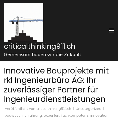
Zum
Inhalt
springen
(Enter
drücken)
criticalthinking911.ch
Gemeinsam bauen wir die Zukunft
Innovative Bauprojekte mit
rkl Ingenieurbüro AG: Ihr
zuverlässiger Partner für
Ingenieurdienstleistungen
Veröffentlicht von
criticalthinking911ch
Uncategorized
bauwesen
,
erfahrung
,
experten
,
fachkompetenz
,
innovation
,