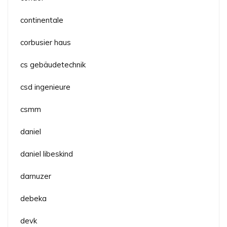
continentale
corbusier haus
cs gebäudetechnik
csd ingenieure
csmm
daniel
daniel libeskind
darnuzer
debeka
devk