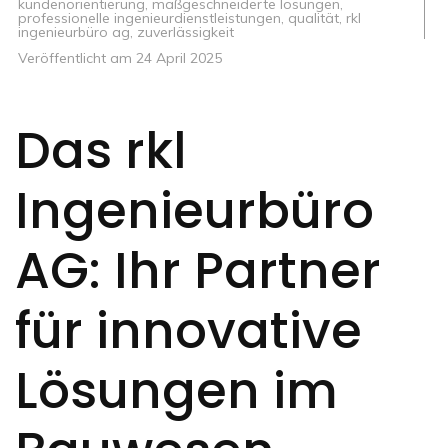
kundenorientierung
,
maßgeschneiderte lösungen
,
professionelle ingenieurdienstleistungen
,
qualität
,
rkl
ingenieurbüro ag
,
zuverlässigkeit
Veröffentlicht am
24 April 2025
Das rkl
Ingenieurbüro
AG: Ihr Partner
für innovative
Lösungen im