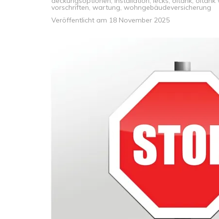
deckungsoptionen
,
installation
,
lecks
,
öltank
,
öltank
vorschriften
,
wartung
,
wohngebäudeversicherung
Veröffentlicht am
18 November 2025