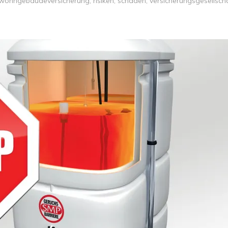
 wohngebäudeversicherung
,
risiken
,
schäden
,
versicherungsgesellsch