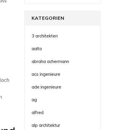
ass
KATEGORIEN
3 architekten
aalto
abraha achermann
acs ingenieure
doch
ade ingenieure
n
ag
alfred
alp architektur