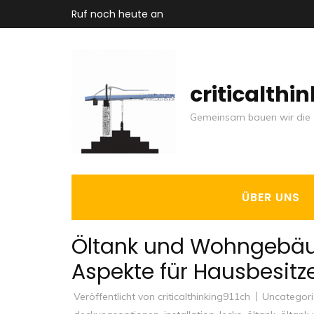
Zum
Ruf noch heute an
Inhalt
springen
(Enter
criticalthi
drücken)
Gemeinsam bauen wir die 
ÜBER UNS
Öltank und Wohngebäu
Aspekte für Hausbesitze
Veröffentlicht von
criticalthinking911ch
Uncategor