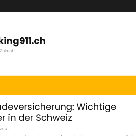
nking911.ch
Zukunft
deversicherung: Wichtige
r in der Schweiz
ized