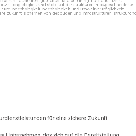
erfahren
,
fachleuten
,
gutachten und beratung
,
hochqualifiziert
,
sätze
,
langlebigkeit und stabilität der strukturen
,
maßgeschneiderte
ieure
,
nachhaltigkeit
,
nachhaltigkeit und umweltverträglichkeit
,
ere zukunft
,
sicherheit von gebäuden und infrastrukturen
,
strukturan
rdienstleistungen für eine sichere Zukunft
s Unternehmen, das sich auf die Bereitstellung