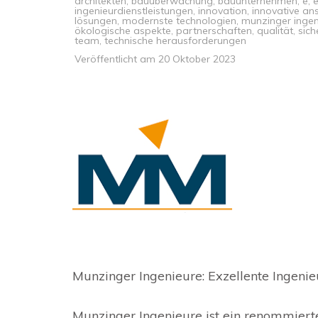
architekten
,
bauüberwachung
,
bauunternehmen
,
e
,
ingenieurdienstleistungen
,
innovation
,
innovative an
lösungen
,
modernste technologien
,
munzinger ingen
ökologische aspekte
,
partnerschaften
,
qualität
,
sich
team
,
technische herausforderungen
Veröffentlicht am
20 Oktober 2023
Munzinger Ingenieure: Exzellente Ingenieu
Munzinger Ingenieure ist ein renommierte