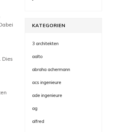
n
 Dabei
KATEGORIEN
3 architekten
aalto
 Dies
abraha achermann
acs ingenieure
ten
ade ingenieure
ag
alfred