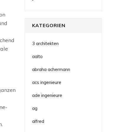
on
und
KATEGORIEN
echend
3 architekten
rale
aalto
abraha achermann
acs ingenieure
 ganzen
ade ingenieure
ne-
ag
alfred
n.