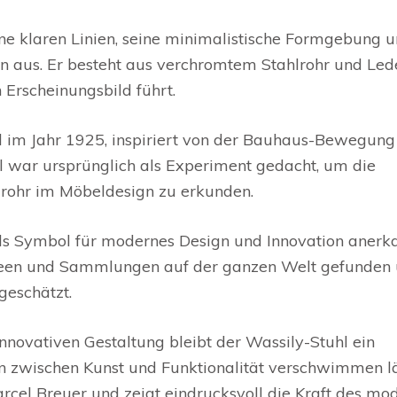
ine klaren Linien, seine minimalistische Formgebung 
en aus. Er besteht aus verchromtem Stahlrohr und Lede
 Erscheinungsbild führt.
l im Jahr 1925, inspiriert von der Bauhaus-Bewegung
hl war ursprünglich als Experiment gedacht, um die
rohr im Möbeldesign zu erkunden.
ls Symbol für modernes Design und Innovation anerka
useen und Sammlungen auf der ganzen Welt gefunden
geschätzt.
nnovativen Gestaltung bleibt der Wassily-Stuhl ein
n zwischen Kunst und Funktionalität verschwimmen lä
arcel Breuer und zeigt eindrucksvoll die Kraft des mo