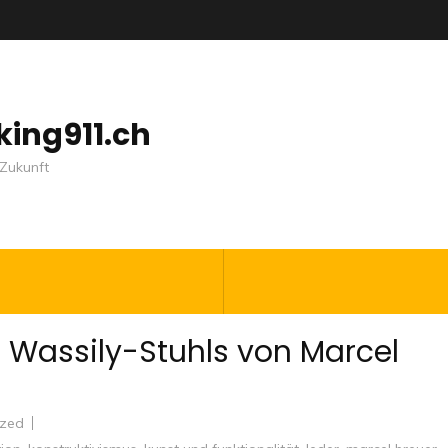
nking911.ch
Zukunft
s Wassily-Stuhls von Marcel
ized