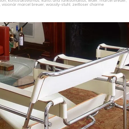
tion
,
konstruktivismus
,
kunst und funktionalität
,
leder
,
marcel breuer
,
,
visionär marcel breuer
,
wassily-stuhl
,
zeitloser charme