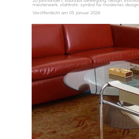
20 jahrhundert
,
bauhaus-bewegung
,
design
,
innova
meisterwerk
,
stahlrohr
,
symbol für modernes design
Veröffentlicht am
05 Januar 2026