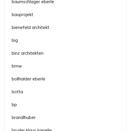
baumschlager eberle
bauprojekt
bienefeld architekt
big
binz architekten
bmw
bollhalder eberle
botta
bp
brandlhuber
bruder klaus kapelle