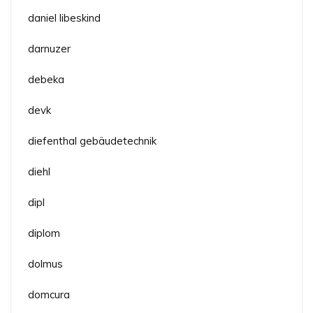
daniel libeskind
darnuzer
debeka
devk
diefenthal gebäudetechnik
diehl
dipl
diplom
dolmus
domcura