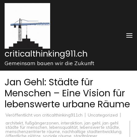
Zum
Inhalt
springen
(Enter
drücken)
criticalthinking911.ch
Gemeinsam bauen wir die Zukunft
Jan Gehl: Städte für
Menschen – Eine Vision für
lebenswerte urbane Räume
Veröffentlicht von
criticalthinking911ch
Uncategorized
architekt
,
fußgängerzonen
,
interaktion
,
jan gehl
,
jan gehl
städte für menschen
,
lebensqualität
,
lebenswerte städte
,
menschenzentrierte räume
,
nachhaltige stadtentwicklung
,
öffentliche plätze
,
soziale räume
,
stadtplaner
,