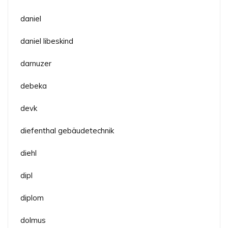
daniel
daniel libeskind
darnuzer
debeka
devk
diefenthal gebäudetechnik
diehl
dipl
diplom
dolmus