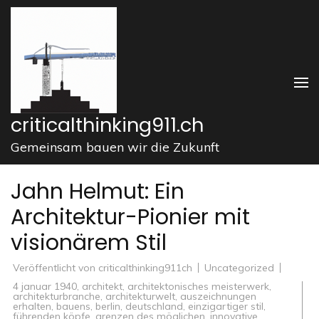
Zum
Inhalt
springen
(Enter
drücken)
criticalthinking911.ch
Gemeinsam bauen wir die Zukunft
Jahn Helmut: Ein
Architektur-Pionier mit
visionärem Stil
Veröffentlicht von
criticalthinking911ch
Uncategorized
4 januar 1940
,
architekt
,
architektonisches meisterwerk
,
architekturbranche
,
architekturwelt
,
auszeichnungen
erhalten
,
bauens
,
berlin
,
deutschland
,
einzigartiger stil
,
führenden köpfe
,
grenzen des möglichen
,
innovative