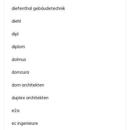
diefenthal gebäudetechnik
diehl
dipl
diplom
dolmus
domcura
dorn architekten
duplex architekten
e2a
ec ingenieure