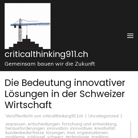
Zum
Inhalt
springen
(Enter
drücken)
criticalthinking911.ch
Gemeinsam bauen wir die Zukunft
Die Bedeutung innovativer
Lösungen in der Schweizer
Wirtschaft
Veröffentlicht von
criticalthinking911ch
Uncategorized
anpassen
,
entscheidungen
,
forschung und entwicklung
,
herausforderungen
,
innovation
,
innovativer
,
kreativität
,
kundenbedürfnisse
,
lösungen
,
mut
,
organisationen
,
probleme
,
schlüssel
,
schweiz
,
technologie
,
tradition
,