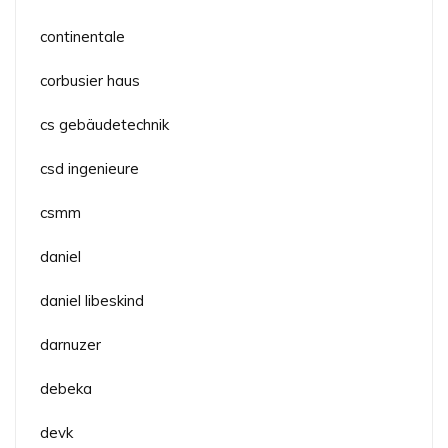
continentale
corbusier haus
cs gebäudetechnik
csd ingenieure
csmm
daniel
daniel libeskind
darnuzer
debeka
devk