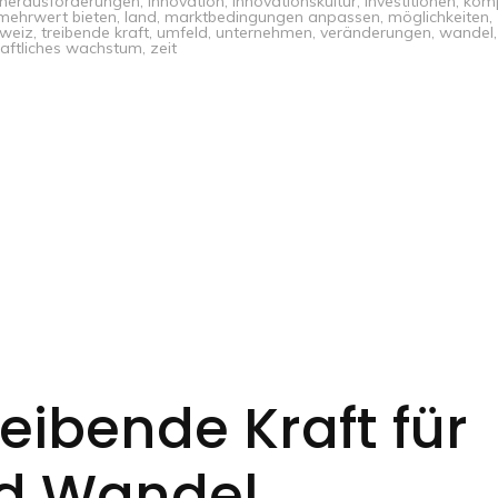
herausforderungen
,
innovation
,
innovationskultur
,
investitionen
,
kom
mehrwert bieten
,
land
,
marktbedingungen anpassen
,
möglichkeiten
,
weiz
,
treibende kraft
,
umfeld
,
unternehmen
,
veränderungen
,
wandel
,
haftliches wachstum
,
zeit
reibende Kraft für
nd Wandel