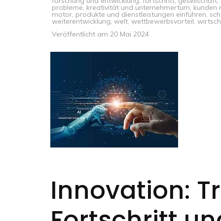
forschung und entwicklung
,
fortschritt
,
gesellschaft
,
probleme
,
kreativität und unternehmertum
,
kunden 
motor
,
produkte und dienstleistungen einführen
,
sch
weiterentwicklung
,
welt
,
wettbewerbsvorteil
,
wirtsc
Veröffentlicht am
20 Mai 2024
Innovation: T
Fortschritt u