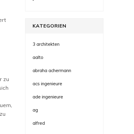
ert
KATEGORIEN
3 architekten
aalto
abraha achermann
r zu
acs ingenieure
sich
ade ingenieure
euem,
ag
 zu
alfred