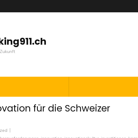
nking911.ch
Zukunft
vation für die Schweizer
ized