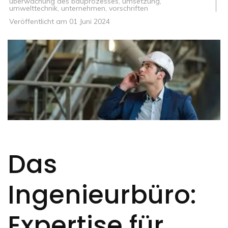
überwachung des bauprozesses
,
umsetzung
,
umwelttechnik
,
unternehmen
,
vorschriften
Veröffentlicht am
01 Juni 2024
Das
Ingenieurbüro:
Expertise für