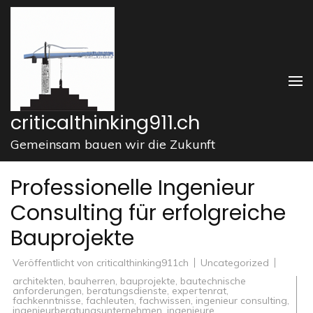
Zum
Inhalt
springen
(Enter
drücken)
criticalthinking911.ch
Gemeinsam bauen wir die Zukunft
Professionelle Ingenieur
Consulting für erfolgreiche
Bauprojekte
Veröffentlicht von
criticalthinking911ch
Uncategorized
architekten
,
bauherren
,
bauprojekte
,
bautechnische
anforderungen
,
beratungsdienste
,
expertenrat
,
fachkenntnisse
,
fachleuten
,
fachwissen
,
ingenieur consulting
,
ingenieurberatungsunternehmen
,
ingenieure
,