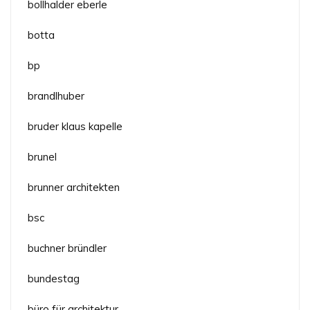
bollhalder eberle
botta
bp
brandlhuber
bruder klaus kapelle
brunel
brunner architekten
bsc
buchner bründler
bundestag
büro für architektur