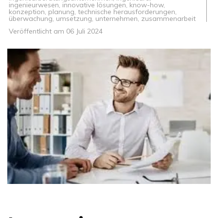
ingenieurwesen
,
innovative lösungen
,
know-how
,
konzeption
,
planung
,
technische herausforderungen
,
überwachung
,
umsetzung
,
unternehmen
,
zusammenarbeit
Veröffentlicht am
06 Juli 2024