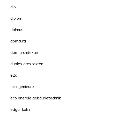
dipl
diplom
dolmus
domcura
dorn architekten
duplex architekten
e2a
ec ingenieure
eco energie gebäudetechnik
edgar kälin