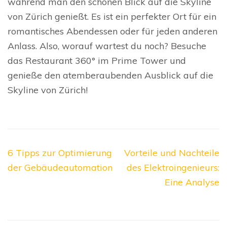
während man den schönen Blick auf die Skyline
von Zürich genießt. Es ist ein perfekter Ort für ein
romantisches Abendessen oder für jeden anderen
Anlass. Also, worauf wartest du noch? Besuche
das Restaurant 360° im Prime Tower und
genieße den atemberaubenden Ausblick auf die
Skyline von Zürich!
Beitragsnavigation
6 Tipps zur Optimierung
Vorteile und Nachteile
der Gebäudeautomation
des Elektroingenieurs:
Eine Analyse