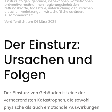
einsturz
,
folgen
,
gebäude
,
inspektionen
,
katastrophen
,
präventive maßnahmen
,
regierungsbehörden
,
rettungskräfte
,
todesfälle
,
untersuchung der ursachen
,
ursachen
,
verletzungen
,
wirtschaftliche schäden
,
zusammenarbeit
Veröffentlicht am
04 März 2025
Der Einsturz:
Ursachen und
Folgen
Der Einsturz von Gebäuden ist eine der
verheerendsten Katastrophen, die sowohl
physische als auch emotionale Auswirkungen