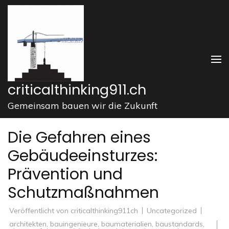
Zum
Inhalt
springen
(Enter
drücken)
criticalthinking911.ch
Gemeinsam bauen wir die Zukunft
Die Gefahren eines
Gebäudeeinsturzes:
Prävention und
Schutzmaßnahmen
Veröffentlicht von
criticalthinking911ch
Uncategorized
architekten
,
bauingenieure
,
baumaterialien
,
baustandards
,