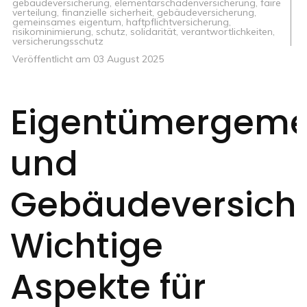
gebäudeversicherung
,
elementarschadenversicherung
,
faire
verteilung
,
finanzielle sicherheit
,
gebäudeversicherung
,
gemeinsames eigentum
,
haftpflichtversicherung
,
risikominimierung
,
schutz
,
solidarität
,
verantwortlichkeiten
,
versicherungsschutz
Veröffentlicht am
03 August 2025
Eigentümergeme
und
Gebäudeversich
Wichtige
Aspekte für