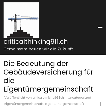
Zum
Inhalt
springen
(Enter
drücken)
criticalthinking911.ch
Gemeinsam bauen wir die Zukunft
Die Bedeutung der
Gebäudeversicherung für
die
Eigentümergemeinschaft
Veröffentlicht von
criticalthinking911ch
Uncategorized
eigentümergemeinschaft
,
eigentümergemeinschaft