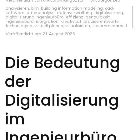
Veröffentlicht von
criticalthinking911ch
Uncategorized
analysieren
,
bim
,
building information modeling
,
cad-
software
,
datenanalyse
,
datenverwaltung
,
digitalisierung
,
digitalisierung ingenieurbüro
,
effizienz
,
genauigkeit
,
ingenieurbüro
,
integration
,
kreativität
,
präzise entwürfe
,
technologien
,
virtuell planen
,
visualisieren
,
zusammenarbeit
Veröffentlicht am
21 August 2025
Die Bedeutung
der
Digitalisierung
im
Ingenieurbüro