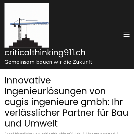
Zum
Inhalt
springen
(Enter
drücken)
criticalthinking911.ch
Gemeinsam bauen wir die Zukunft
Innovative
Ingenieurlösungen von
cugis ingenieure gmbh: Ihr
verlässlicher Partner für Bau
und Umwelt