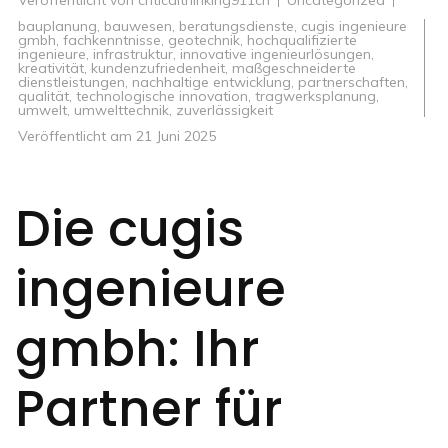
Veröffentlicht von
criticalthinking911ch
Uncategorized
bauplanung
,
bauwesen
,
beratungsdienste
,
cugis ingenieure
gmbh
,
fachkenntnisse
,
geotechnik
,
hochqualifizierte
ingenieure
,
infrastruktur
,
innovative ingenieurlösungen
,
kreativität
,
kundenzufriedenheit
,
maßgeschneiderte
dienstleistungen
,
nachhaltige entwicklung
,
partnerschaften
,
qualität
,
technologische innovation
,
tragwerksplanung
,
umwelt
,
umwelttechnik
,
zuverlässigkeit
Veröffentlicht am
21 Juni 2025
Die cugis
ingenieure
gmbh: Ihr
Partner für