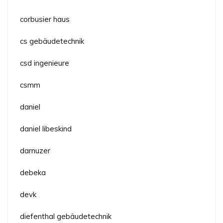
corbusier haus
cs gebäudetechnik
csd ingenieure
csmm
daniel
daniel libeskind
darnuzer
debeka
devk
diefenthal gebäudetechnik