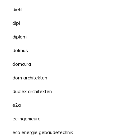
diehl
dipl
diplom
dolmus
domcura
dorn architekten
duplex architekten
e2a
ec ingenieure
eco energie gebäudetechnik